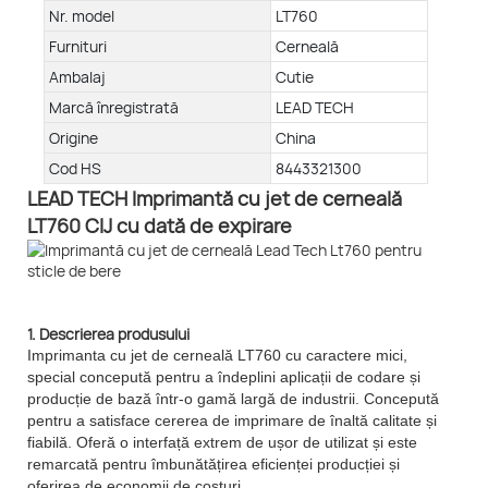
Nr. model
LT760
Furnituri
Cerneală
Ambalaj
Cutie
Marcă înregistrată
LEAD TECH
Origine
China
Cod HS
8443321300
LEAD TECH Imprimantă cu jet de cerneală
LT760 CIJ cu dată de expirare
1. Descrierea produsului
Imprimanta cu jet de cerneală LT760 cu caractere mici,
special concepută pentru a îndeplini aplicații de codare și
producție de bază într-o gamă largă de industrii. Concepută
pentru a satisface cererea de imprimare de înaltă calitate și
fiabilă. Oferă o interfață extrem de ușor de utilizat și este
remarcată pentru îmbunătățirea eficienței producției și
oferirea de economii de costuri.