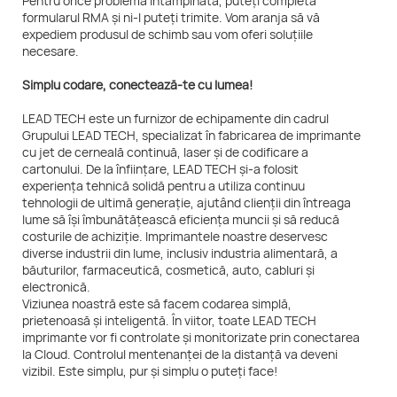
Pentru orice problemă întâmpinată, puteți completa
formularul RMA și ni-l puteți trimite. Vom aranja să vă
expediem produsul de schimb sau vom oferi soluțiile
necesare.
Simplu codare, conectează-te cu lumea!
LEAD TECH este un furnizor de echipamente din cadrul
Grupului LEAD TECH, specializat în fabricarea de imprimante
cu jet de cerneală continuă, laser și de codificare a
cartonului. De la înființare, LEAD TECH și-a folosit
experiența tehnică solidă pentru a utiliza continuu
tehnologii de ultimă generație, ajutând clienții din întreaga
lume să își îmbunătățească eficiența muncii și să reducă
costurile de achiziție. Imprimantele noastre deservesc
diverse industrii din lume, inclusiv industria alimentară, a
băuturilor, farmaceutică, cosmetică, auto, cabluri și
electronică.
Viziunea noastră este să facem codarea simplă,
prietenoasă și inteligentă. În viitor, toate LEAD TECH
imprimante vor fi controlate și monitorizate prin conectarea
la Cloud. Controlul mentenanței de la distanță va deveni
vizibil. Este simplu, pur și simplu o puteți face!