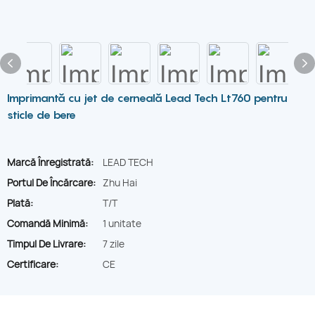
Imprimantă cu jet de cerneală Lead Tech Lt760 pentru
sticle de bere
Marcă Înregistrată:
LEAD TECH
Portul De Încărcare:
Zhu Hai
Plată:
T/T
Comandă Minimă:
1 unitate
Timpul De Livrare:
7 zile
Certificare:
CE