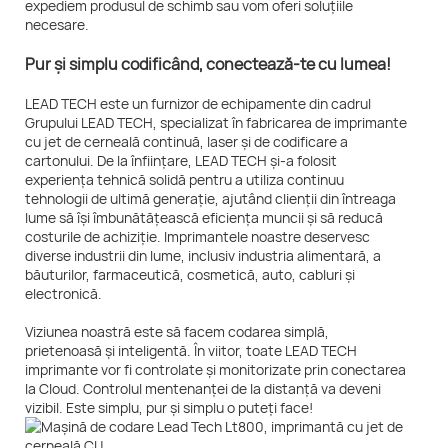
expediem produsul de schimb sau vom oferi soluțiile
necesare.
Pur și simplu codificând, conectează-te cu lumea!
LEAD TECH este un furnizor de echipamente din cadrul
Grupului LEAD TECH, specializat în fabricarea de imprimante
cu jet de cerneală continuă, laser și de codificare a
cartonului. De la înființare, LEAD TECH și-a folosit
experiența tehnică solidă pentru a utiliza continuu
tehnologii de ultimă generație, ajutând clienții din întreaga
lume să își îmbunătățească eficiența muncii și să reducă
costurile de achiziție. Imprimantele noastre deservesc
diverse industrii din lume, inclusiv industria alimentară, a
băuturilor, farmaceutică, cosmetică, auto, cabluri și
electronică.
Viziunea noastră este să facem codarea simplă,
prietenoasă și inteligentă. În viitor, toate LEAD TECH
imprimante vor fi controlate și monitorizate prin conectarea
la Cloud. Controlul mentenanței de la distanță va deveni
vizibil. Este simplu, pur și simplu o puteți face!