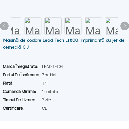
Mașină de codare Lead Tech Lt800, imprimantă cu jet de
cerneală CIJ
Marcă Înregistrată:
LEAD TECH
Portul De Încărcare:
Zhu Hai
Plată:
T/T
Comandă Minimă:
1 unitate
Timpul De Livrare:
7 zile
Certificare:
CE