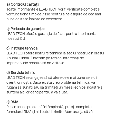
a) Controlul calității
Toate imprimantele LEAD TECH vor fi verificate complet și
vor funcționa timp de 7 zile pentru a ne asigura de cea mai
bună calitate înainte de expediere.
b) Perioada de garanție
LEAD TECH oferă o garanție de 2 ani pentru imprimanta
noastră CIJ.
c) Instruire tehnică
LEAD TECH oferă instruire tehnică la sediul nostru din orașul
Zhuhai, China. Îi invităm pe toți cei interesați de
imprimantele noastre să ne viziteze.
d) Serviciu tehnic
LEAD TECH se angajează să ofere cele mai bune servicii
clienților noștri. Dacă există vreo problemă tehnică, vă
rugăm să sunați sau să trimiteți un mesaj echipei noastre și
suntem aici oricând pentru a vă ajuta.
e) RMA
Pentru orice problemă întâmpinată, puteți completa
formularul RMA și ni-l puteți trimite. Vom aranja să vă