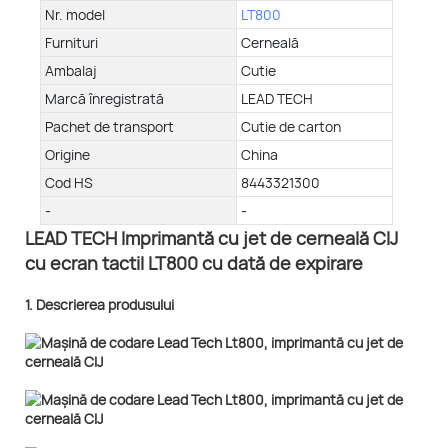
Nr. model
LT800
Furnituri
Cerneală
Ambalaj
Cutie
Marcă înregistrată
LEAD TECH
Pachet de transport
Cutie de carton
Origine
China
Cod HS
8443321300
-
-
LEAD TECH Imprimantă cu jet de cerneală CIJ
cu ecran tactil LT800 cu dată de expirare
1. Descrierea produsului