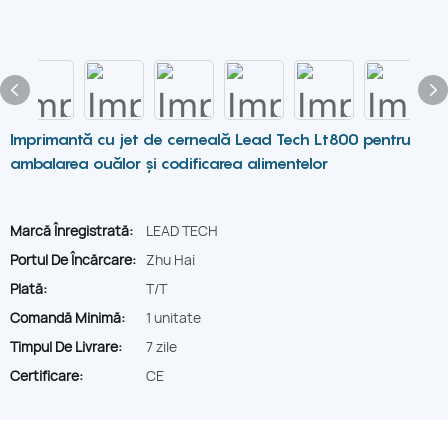
Imprimantă cu jet de cerneală Lead Tech Lt800 pentru
ambalarea ouălor și codificarea alimentelor
Marcă Înregistrată:
LEAD TECH
Portul De Încărcare:
Zhu Hai
Plată:
T/T
Comandă Minimă:
1 unitate
Timpul De Livrare:
7 zile
Certificare:
CE