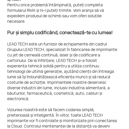
Pentru orice problemă întâmpinată, puteți completa
formularul RMA și ni-l puteți trimite. Vom aranja să vă
expediem produsul de schimb sau vom oferi soluțiile
necesare.
Pur și simplu codificând, conectează-te cu lumea!
LEAD TECH este un furnizor de echipamente din cadrul
Grupului LEAD TECH, specializat în fabricarea de imprimante
cu jet de cerneală continuă, laser și de codificare a
cartonului. De la înființare, LEAD TECH și-a folosit
experiența tehnică solidă pentru a utiliza continuu
tehnologii de ultimă generație, ajutând clienții din întreaga
lume să își îmbunătățească eficiența muncii și să reducă
costurile de achiziție. Imprimantele noastre deservesc
diverse industrii din lume, inclusiv industria alimentară, a
băuturilor, farmaceutică, cosmetică, auto, cabluri și
electronică.
Viziunea noastră este să facem codarea simplă,
prietenoasă și inteligentă. În viitor, toate LEAD TECH
imprimante vor fi controlate și monitorizate prin conectarea
la Cloud. Controlul mentenanței de la distanță va deveni