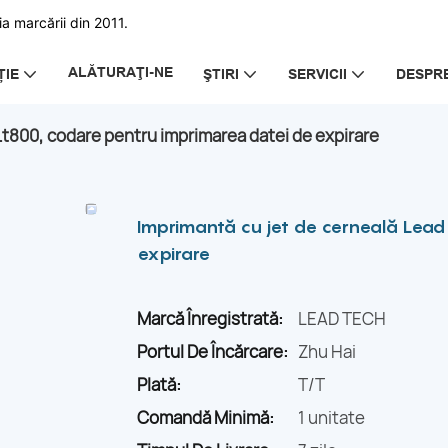
a marcării din 2011.
ALĂTURAŢI-NE
ȚIE
ŞTIRI
SERVICII
DESPRE
Lt800, codare pentru imprimarea datei de expirare
Imprimantă cu jet de cerneală Lead
expirare
Marcă Înregistrată:
LEAD TECH
Portul De Încărcare:
Zhu Hai
Plată:
T/T
Comandă Minimă:
1 unitate