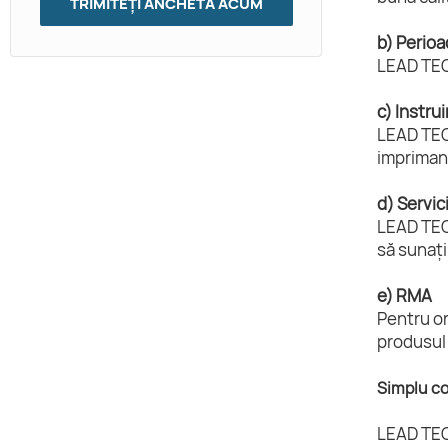
TRIMITEȚI ANCHETĂ ACUM
b) Perioa
LEAD TECH
c) Instru
LEAD TECH
imprimant
d) Servic
LEAD TECH
să sunați
e) RMA
Pentru or
produsul 
Simplu co
LEAD TEC