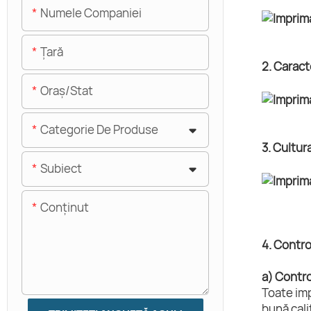
Numele Companiei
Ţară
2. Caract
Oraș/stat
Categorie De Produse
3. Cultur
Subiect
Conţinut
4. Control
a) Control
Toate imp
bună cali