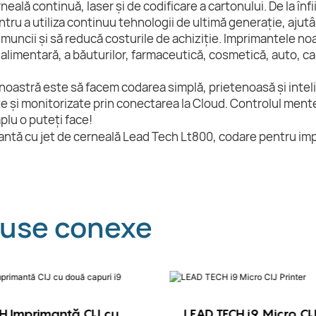
rneală continuă, laser și de codificare a cartonului. De la î
ntru a utiliza continuu tehnologii de ultimă generație, ajut
 muncii și să reducă costurile de achiziție. Imprimantele no
 alimentară, a băuturilor, farmaceutică, cosmetică, auto, cab
noastră este să facem codarea simplă, prietenoasă și inteli
e și monitorizate prin conectarea la Cloud. Controlul menten
mplu o puteți face!
use conexe
H Imprimantă CIJ cu
LEAD TECH i9 Micro CIJ