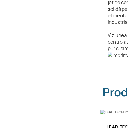
jet de ce
solidă pe
eficiența
industria
Viziunea 
controlat
pur și si
Prod
LEAD TEC