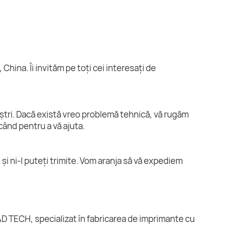
China. Îi invităm pe toți cei interesați de
oștri. Dacă există vreo problemă tehnică, vă rugăm
când pentru a vă ajuta.
i ni-l puteți trimite. Vom aranja să vă expediem
D TECH, specializat în fabricarea de imprimante cu