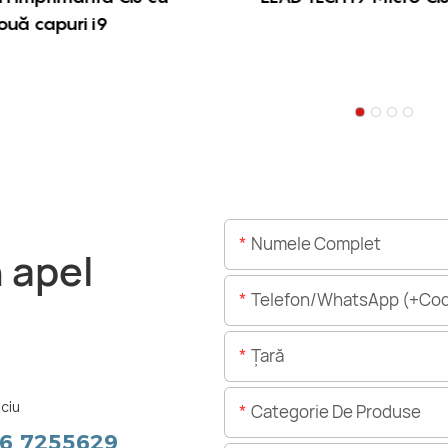
ouă capuri i9
Numele Complet
n apel
Telefon/WhatsApp (+Cod
Ţară
ciu
Categorie De Produse
56 7255629