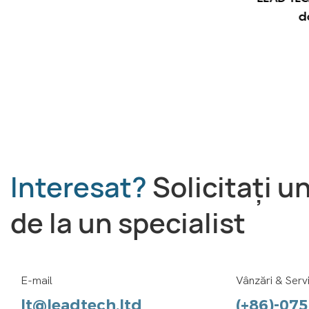
LEAD TECH i9 STD Imprimantă CIJ
d
de mare viteză
Interesat?
Solicitați u
de la un specialist
E-mail
Vânzări & Servi
lt@leadtech.ltd
(+86)-07