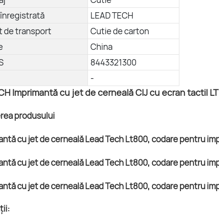
înregistrată
LEAD TECH
 de transport
Cutie de carton
e
China
S
8443321300
-
H Imprimantă cu jet de cerneală CIJ cu ecran tactil L
erea produsului
ii: