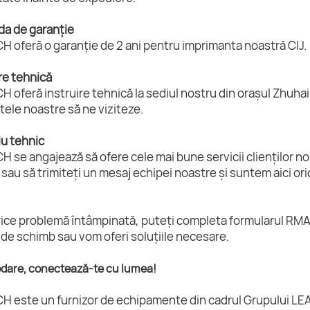
da de garanție
 oferă o garanție de 2 ani pentru imprimanta noastră CIJ.
ire tehnică
 oferă instruire tehnică la sediul nostru din orașul Zhuhai, 
ele noastre să ne viziteze.
iu tehnic
 se angajează să ofere cele mai bune servicii clienților n
 sau să trimiteți un mesaj echipei noastre și suntem aici ori
ice problemă întâmpinată, puteți completa formularul RMA ș
de schimb sau vom oferi soluțiile necesare.
dare, conectează-te cu lumea!
H este un furnizor de echipamente din cadrul Grupului LEA