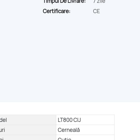
Timpul De Livrare:
7 zile
Certificare:
CE
del
LT800 CIJ
uri
Cerneală
aj
Cutie