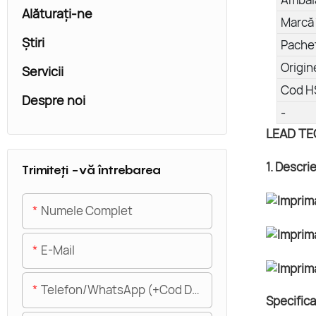
Alăturaţi-ne
Marcă 
Ştiri
Pachet
Origin
Servicii
Cod H
Despre noi
-
LEAD TEC
1. Descri
Trimiteți -vă întrebarea
Numele Complet
E-Mail
Telefon/WhatsApp (+Cod De Zonă)
Specificaț