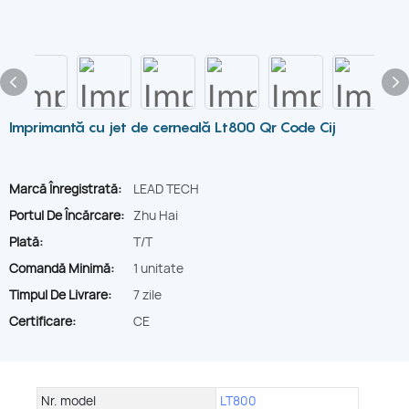
Imprimantă cu jet de cerneală Lt800 Qr Code Cij
Marcă Înregistrată:
LEAD TECH
Portul De Încărcare:
Zhu Hai
Plată:
T/T
Comandă Minimă:
1 unitate
Timpul De Livrare:
7 zile
Certificare:
CE
Nr. model
LT800