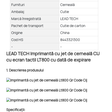
Furnituri
Cerneală
Ambalaj
Cutie
Marcă înregistrată
LEAD TECH
Pachet de transport
Cutie de carton
Origine
China
Cod HS
8443321300
-
-
LEAD TECH Imprimantă cu jet de cerneală CIJ
cu ecran tactil LT800 cu dată de expirare
1. Descrierea produsului
Specificații: