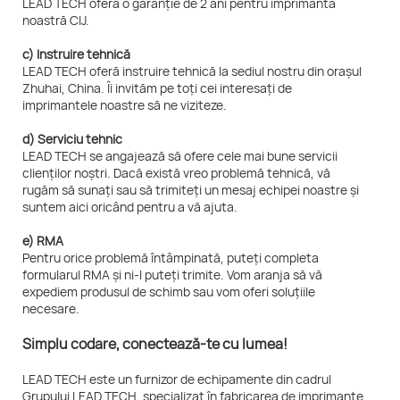
LEAD TECH oferă o garanție de 2 ani pentru imprimanta
noastră CIJ.
c) Instruire tehnică
LEAD TECH oferă instruire tehnică la sediul nostru din orașul
Zhuhai, China. Îi invităm pe toți cei interesați de
imprimantele noastre să ne viziteze.
d) Serviciu tehnic
LEAD TECH se angajează să ofere cele mai bune servicii
clienților noștri. Dacă există vreo problemă tehnică, vă
rugăm să sunați sau să trimiteți un mesaj echipei noastre și
suntem aici oricând pentru a vă ajuta.
e) RMA
Pentru orice problemă întâmpinată, puteți completa
formularul RMA și ni-l puteți trimite. Vom aranja să vă
expediem produsul de schimb sau vom oferi soluțiile
necesare.
Simplu codare, conectează-te cu lumea!
LEAD TECH este un furnizor de echipamente din cadrul
Grupului LEAD TECH, specializat în fabricarea de imprimante