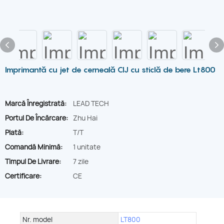
Imprimantă cu jet de cerneală CIJ cu sticlă de bere Lt800
Marcă Înregistrată:
LEAD TECH
Portul De Încărcare:
Zhu Hai
Plată:
T/T
Comandă Minimă:
1 unitate
Timpul De Livrare:
7 zile
Certificare:
CE
Nr. model
LT800