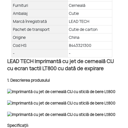
Furnituri
Cerneală
Ambalaj
Cutie
Marcă înregistrată
LEAD TECH
Pachet de transport
Cutie de carton
Origine
China
Cod HS
8443321300
-
-
LEAD TECH Imprimantă cu jet de cerneală CIJ
cu ecran tactil LT800 cu dată de expirare
1. Descrierea produsului
Specificații: