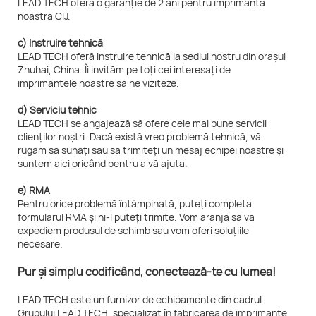
LEAD TECH oferă o garanție de 2 ani pentru imprimanta
noastră CIJ.
c) Instruire tehnică
LEAD TECH oferă instruire tehnică la sediul nostru din orașul
Zhuhai, China. Îi invităm pe toți cei interesați de
imprimantele noastre să ne viziteze.
d) Serviciu tehnic
LEAD TECH se angajează să ofere cele mai bune servicii
clienților noștri. Dacă există vreo problemă tehnică, vă
rugăm să sunați sau să trimiteți un mesaj echipei noastre și
suntem aici oricând pentru a vă ajuta.
e) RMA
Pentru orice problemă întâmpinată, puteți completa
formularul RMA și ni-l puteți trimite. Vom aranja să vă
expediem produsul de schimb sau vom oferi soluțiile
necesare.
Pur și simplu codificând, conectează-te cu lumea!
LEAD TECH este un furnizor de echipamente din cadrul
Grupului LEAD TECH, specializat în fabricarea de imprimante