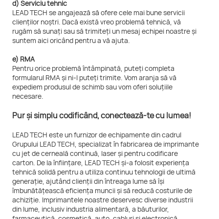
d) Serviciu tehnic
LEAD TECH se angajează să ofere cele mai bune servicii
clienților noștri. Dacă există vreo problemă tehnică, vă
rugăm să sunați sau să trimiteți un mesaj echipei noastre și
suntem aici oricând pentru a vă ajuta.
e) RMA
Pentru orice problemă întâmpinată, puteți completa
formularul RMA și ni-l puteți trimite. Vom aranja să vă
expediem produsul de schimb sau vom oferi soluțiile
necesare.
Pur și simplu codificând, conectează-te cu lumea!
LEAD TECH este un furnizor de echipamente din cadrul
Grupului LEAD TECH, specializat în fabricarea de imprimante
cu jet de cerneală continuă, laser și pentru codificare
carton. De la înființare, LEAD TECH și-a folosit experiența
tehnică solidă pentru a utiliza continuu tehnologii de ultimă
generație, ajutând clienții din întreaga lume să își
îmbunătățească eficiența muncii și să reducă costurile de
achiziție. Imprimantele noastre deservesc diverse industrii
din lume, inclusiv industria alimentară, a băuturilor,
farmaceutică, cosmetică, auto, cabluri și electronică.