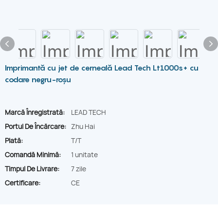
Imprimantă cu jet de cerneală Lead Tech Lt1000s+ cu
codare negru-roșu
Marcă Înregistrată:
LEAD TECH
Portul De Încărcare:
Zhu Hai
Plată:
T/T
Comandă Minimă:
1 unitate
Timpul De Livrare:
7 zile
Certificare:
CE