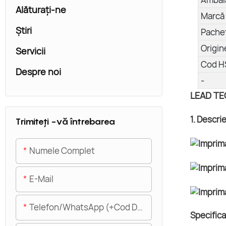
Alăturaţi-ne
Marcă 
Ştiri
Pachet
Origin
Servicii
Cod H
Despre noi
-
LEAD TEC
1. Descri
Trimiteți -vă întrebarea
Numele Complet
E-Mail
Telefon/WhatsApp (+Cod De Zonă)
Specificaț