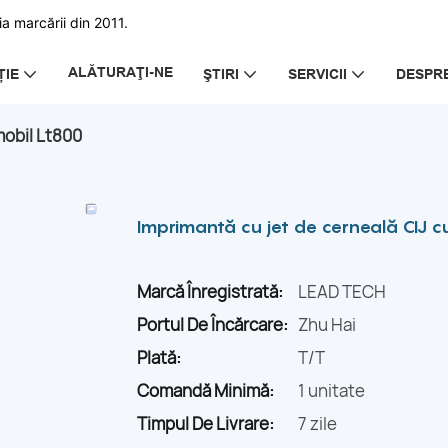
a marcării din 2011.
ALĂTURAŢI-NE
ȚIE
ŞTIRI
SERVICII
DESPRE
mobil Lt800
Imprimantă cu jet de cerneală CIJ c
Marcă Înregistrată:
LEAD TECH
Portul De Încărcare:
Zhu Hai
Plată:
T/T
Comandă Minimă:
1 unitate
Timpul De Livrare:
7 zile