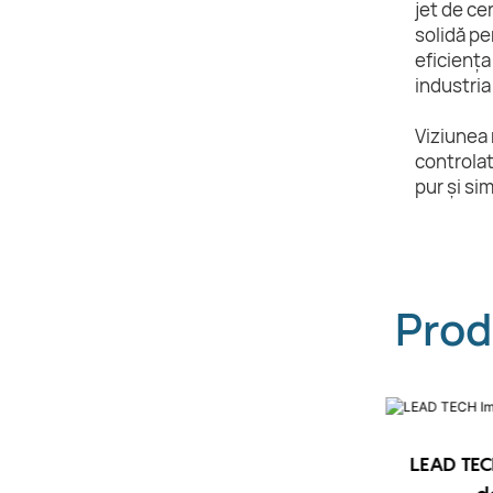
jet de ce
solidă pe
eficiența
industria
Viziunea 
controlat
pur și si
Prod
LEAD TEC
LEAD TECH i9 STD Imprimantă CIJ