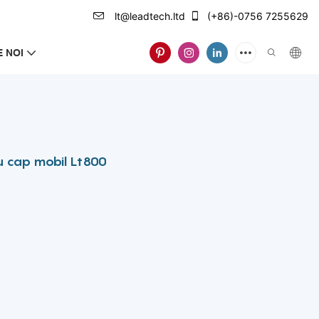
lt@leadtech.ltd
(+86)-0756 7255629
 NOI
u cap mobil Lt800