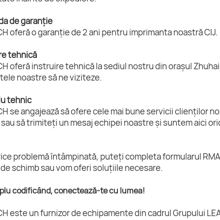
da de garanție
 oferă o garanție de 2 ani pentru imprimanta noastră CIJ.
ire tehnică
 oferă instruire tehnică la sediul nostru din orașul Zhuhai, 
ele noastre să ne viziteze.
iu tehnic
 se angajează să ofere cele mai bune servicii clienților n
 sau să trimiteți un mesaj echipei noastre și suntem aici ori
ice problemă întâmpinată, puteți completa formularul RMA ș
de schimb sau vom oferi soluțiile necesare.
mplu codificând, conectează-te cu lumea!
H este un furnizor de echipamente din cadrul Grupului LEA