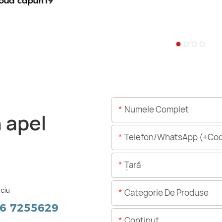
ouă capuri i9
Numele Complet
n apel
Telefon/WhatsApp (+Cod
Ţară
ciu
Categorie De Produse
56 7255629
Conţinut