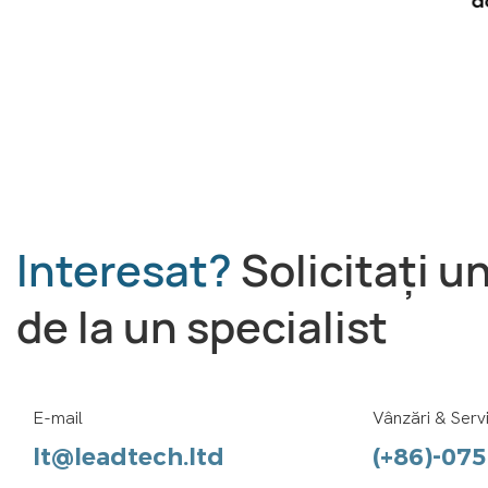
d
de mare viteză
Interesat?
Solicitați u
de la un specialist
E-mail
Vânzări & Servi
lt@leadtech.ltd
(+86)-07