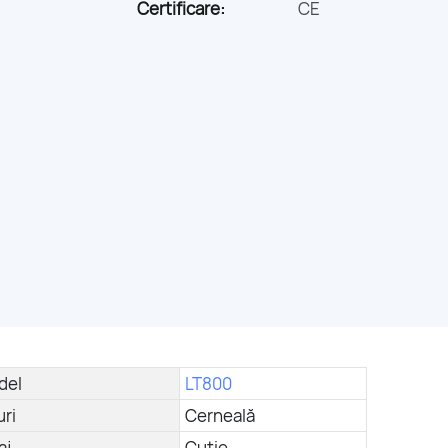
Certificare:
CE
del
LT800
uri
Cerneală
aj
Cutie