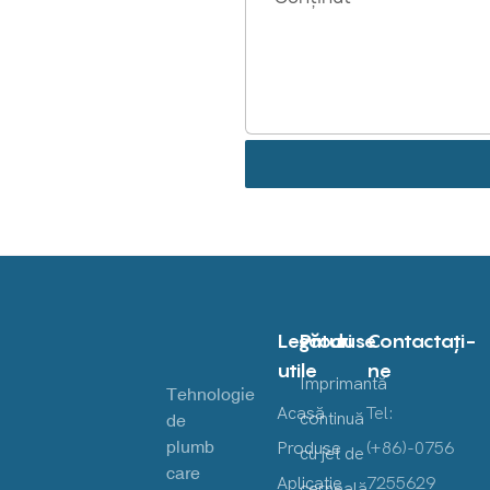
Legături
Produse
Contactaţi-
utile
ne
Imprimantă
Tehnologie
Acasă
Tel:
continuă
de
plumb
Produse
(+86)-0756
cu jet de
care
Aplicație
7255629
cerneală