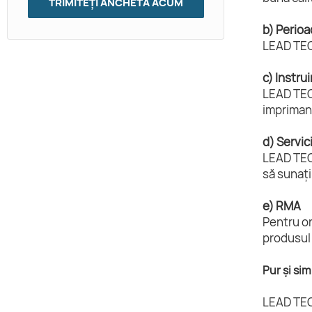
TRIMITEȚI ANCHETĂ ACUM
b) Perioa
LEAD TECH
c) Instru
LEAD TECH
imprimant
d) Servic
LEAD TECH
să sunați
e) RMA
Pentru or
produsul 
Pur și si
LEAD TEC