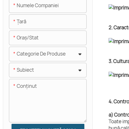
Numele Companiei
Ţară
2. Caract
Oraș/stat
Categorie De Produse
3. Cultur
Subiect
Conţinut
4. Control
a) Control
Toate imp
bună cali