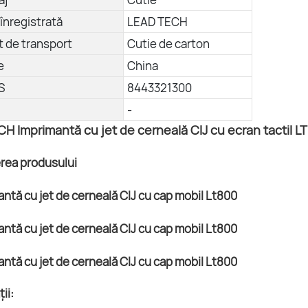
înregistrată
LEAD TECH
 de transport
Cutie de carton
e
China
S
8443321300
-
H Imprimantă cu jet de cerneală CIJ cu ecran tactil L
erea produsului
ii: