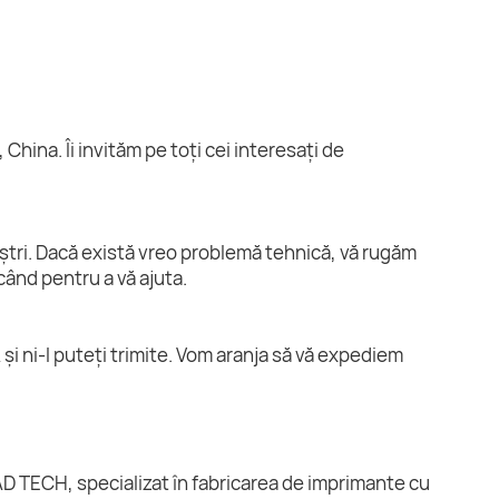
China. Îi invităm pe toți cei interesați de
oștri. Dacă există vreo problemă tehnică, vă rugăm
când pentru a vă ajuta.
i ni-l puteți trimite. Vom aranja să vă expediem
D TECH, specializat în fabricarea de imprimante cu