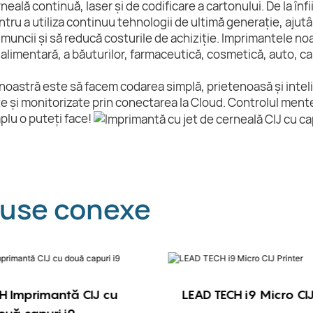
rneală continuă, laser și de codificare a cartonului. De la î
ntru a utiliza continuu tehnologii de ultimă generație, ajut
 muncii și să reducă costurile de achiziție. Imprimantele no
 alimentară, a băuturilor, farmaceutică, cosmetică, auto, cab
noastră este să facem codarea simplă, prietenoasă și inteli
e și monitorizate prin conectarea la Cloud. Controlul menten
mplu o puteți face!
use conexe
H Imprimantă CIJ cu
LEAD TECH i9 Micro CIJ