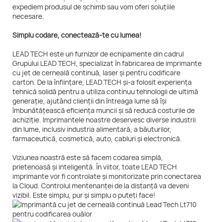
expediem produsul de schimb sau vom oferi soluțiile
necesare.
Simplu codare, conectează-te cu lumea!
LEAD TECH este un furnizor de echipamente din cadrul
Grupului LEAD TECH, specializat în fabricarea de imprimante
cu jet de cerneală continuă, laser și pentru codificare
carton. De la înființare, LEAD TECH și-a folosit experiența
tehnică solidă pentru a utiliza continuu tehnologii de ultimă
generație, ajutând clienții din întreaga lume să își
îmbunătățească eficiența muncii și să reducă costurile de
achiziție. Imprimantele noastre deservesc diverse industrii
din lume, inclusiv industria alimentară, a băuturilor,
farmaceutică, cosmetică, auto, cabluri și electronică.
Viziunea noastră este să facem codarea simplă,
prietenoasă și inteligentă. În viitor, toate LEAD TECH
imprimante vor fi controlate și monitorizate prin conectarea
la Cloud. Controlul mentenanței de la distanță va deveni
vizibil. Este simplu, pur și simplu o puteți face!