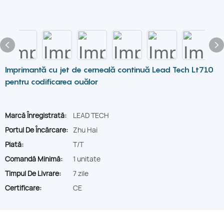
Imprimantă cu jet de cerneală continuă Lead Tech Lt710
pentru codificarea ouălor
Marcă Înregistrată:
LEAD TECH
Portul De Încărcare:
Zhu Hai
Plată:
T/T
Comandă Minimă:
1 unitate
Timpul De Livrare:
7 zile
Certificare:
CE