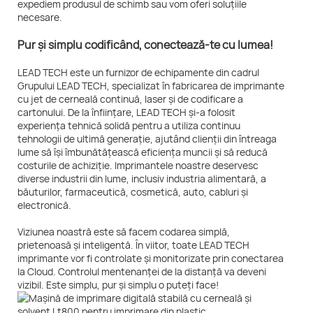
expediem produsul de schimb sau vom oferi soluțiile
necesare.
Pur și simplu codificând, conectează-te cu lumea!
LEAD TECH este un furnizor de echipamente din cadrul
Grupului LEAD TECH, specializat în fabricarea de imprimante
cu jet de cerneală continuă, laser și de codificare a
cartonului. De la înființare, LEAD TECH și-a folosit
experiența tehnică solidă pentru a utiliza continuu
tehnologii de ultimă generație, ajutând clienții din întreaga
lume să își îmbunătățească eficiența muncii și să reducă
costurile de achiziție. Imprimantele noastre deservesc
diverse industrii din lume, inclusiv industria alimentară, a
băuturilor, farmaceutică, cosmetică, auto, cabluri și
electronică.
Viziunea noastră este să facem codarea simplă,
prietenoasă și inteligentă. În viitor, toate LEAD TECH
imprimante vor fi controlate și monitorizate prin conectarea
la Cloud. Controlul mentenanței de la distanță va deveni
vizibil. Este simplu, pur și simplu o puteți face!