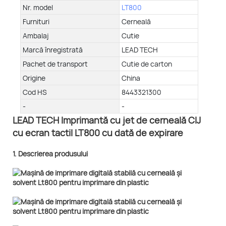
Nr. model
LT800
Furnituri
Cerneală
Ambalaj
Cutie
Marcă înregistrată
LEAD TECH
Pachet de transport
Cutie de carton
Origine
China
Cod HS
8443321300
-
-
LEAD TECH Imprimantă cu jet de cerneală CIJ
cu ecran tactil LT800 cu dată de expirare
1. Descrierea produsului