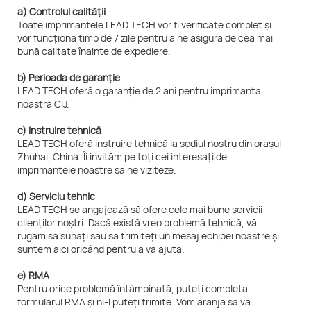
a) Controlul calității
Toate imprimantele LEAD TECH vor fi verificate complet și
vor funcționa timp de 7 zile pentru a ne asigura de cea mai
bună calitate înainte de expediere.
b) Perioada de garanție
LEAD TECH oferă o garanție de 2 ani pentru imprimanta
noastră CIJ.
c) Instruire tehnică
LEAD TECH oferă instruire tehnică la sediul nostru din orașul
Zhuhai, China. Îi invităm pe toți cei interesați de
imprimantele noastre să ne viziteze.
d) Serviciu tehnic
LEAD TECH se angajează să ofere cele mai bune servicii
clienților noștri. Dacă există vreo problemă tehnică, vă
rugăm să sunați sau să trimiteți un mesaj echipei noastre și
suntem aici oricând pentru a vă ajuta.
e) RMA
Pentru orice problemă întâmpinată, puteți completa
formularul RMA și ni-l puteți trimite. Vom aranja să vă