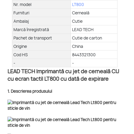
Nr. model
LT800
Furnituri
Cerneală
Ambalaj
Cutie
Marcă înregistrată
LEAD TECH
Pachet de transport
Cutie de carton
Origine
China
Cod HS
8443321300
-
-
LEAD TECH Imprimantă cu jet de cerneală CIJ
cu ecran tactil LT800 cu dată de expirare
1. Descrierea produsului