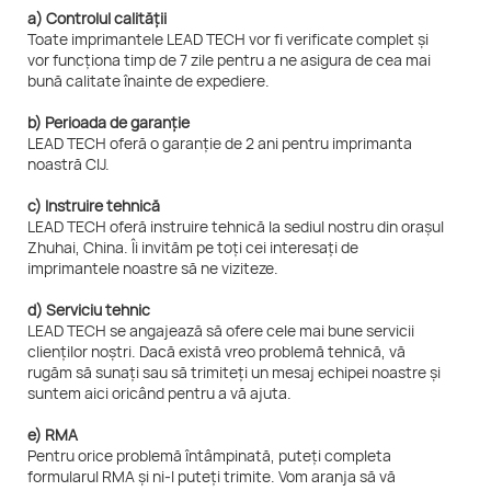
a) Controlul calității
Toate imprimantele LEAD TECH vor fi verificate complet și
vor funcționa timp de 7 zile pentru a ne asigura de cea mai
bună calitate înainte de expediere.
b) Perioada de garanție
LEAD TECH oferă o garanție de 2 ani pentru imprimanta
noastră CIJ.
c) Instruire tehnică
LEAD TECH oferă instruire tehnică la sediul nostru din orașul
Zhuhai, China. Îi invităm pe toți cei interesați de
imprimantele noastre să ne viziteze.
d) Serviciu tehnic
LEAD TECH se angajează să ofere cele mai bune servicii
clienților noștri. Dacă există vreo problemă tehnică, vă
rugăm să sunați sau să trimiteți un mesaj echipei noastre și
suntem aici oricând pentru a vă ajuta.
e) RMA
Pentru orice problemă întâmpinată, puteți completa
formularul RMA și ni-l puteți trimite. Vom aranja să vă