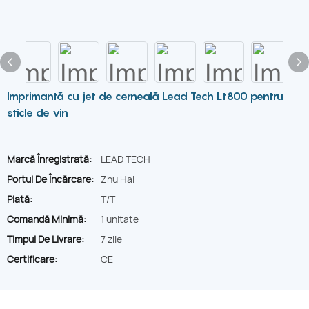
Imprimantă cu jet de cerneală Lead Tech Lt800 pentru
sticle de vin
Marcă Înregistrată:
LEAD TECH
Portul De Încărcare:
Zhu Hai
Plată:
T/T
Comandă Minimă:
1 unitate
Timpul De Livrare:
7 zile
Certificare:
CE