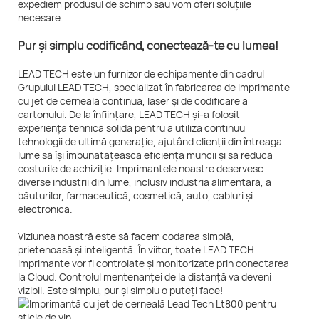
expediem produsul de schimb sau vom oferi soluțiile
necesare.
Pur și simplu codificând, conectează-te cu lumea!
LEAD TECH este un furnizor de echipamente din cadrul
Grupului LEAD TECH, specializat în fabricarea de imprimante
cu jet de cerneală continuă, laser și de codificare a
cartonului. De la înființare, LEAD TECH și-a folosit
experiența tehnică solidă pentru a utiliza continuu
tehnologii de ultimă generație, ajutând clienții din întreaga
lume să își îmbunătățească eficiența muncii și să reducă
costurile de achiziție. Imprimantele noastre deservesc
diverse industrii din lume, inclusiv industria alimentară, a
băuturilor, farmaceutică, cosmetică, auto, cabluri și
electronică.
Viziunea noastră este să facem codarea simplă,
prietenoasă și inteligentă. În viitor, toate LEAD TECH
imprimante vor fi controlate și monitorizate prin conectarea
la Cloud. Controlul mentenanței de la distanță va deveni
vizibil. Este simplu, pur și simplu o puteți face!