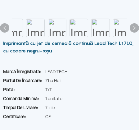
Imprimantă cu jet de cerneală continuă Lead Tech Lt710,
cu codare negru-roșu
Marcă Înregistrată:
LEAD TECH
Portul De Încărcare:
Zhu Hai
Plată:
T/T
Comandă Minimă:
1 unitate
Timpul De Livrare:
7 zile
Certificare:
CE