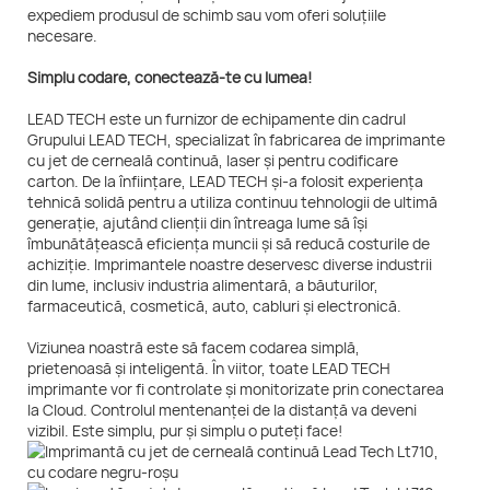
expediem produsul de schimb sau vom oferi soluțiile
necesare.
Simplu codare, conectează-te cu lumea!
LEAD TECH este un furnizor de echipamente din cadrul
Grupului LEAD TECH, specializat în fabricarea de imprimante
cu jet de cerneală continuă, laser și pentru codificare
carton. De la înființare, LEAD TECH și-a folosit experiența
tehnică solidă pentru a utiliza continuu tehnologii de ultimă
generație, ajutând clienții din întreaga lume să își
îmbunătățească eficiența muncii și să reducă costurile de
achiziție. Imprimantele noastre deservesc diverse industrii
din lume, inclusiv industria alimentară, a băuturilor,
farmaceutică, cosmetică, auto, cabluri și electronică.
Viziunea noastră este să facem codarea simplă,
prietenoasă și inteligentă. În viitor, toate LEAD TECH
imprimante vor fi controlate și monitorizate prin conectarea
la Cloud. Controlul mentenanței de la distanță va deveni
vizibil. Este simplu, pur și simplu o puteți face!