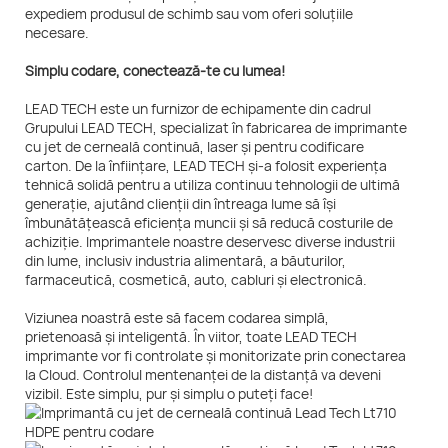
expediem produsul de schimb sau vom oferi soluțiile
necesare.
Simplu codare, conectează-te cu lumea!
LEAD TECH este un furnizor de echipamente din cadrul
Grupului LEAD TECH, specializat în fabricarea de imprimante
cu jet de cerneală continuă, laser și pentru codificare
carton. De la înființare, LEAD TECH și-a folosit experiența
tehnică solidă pentru a utiliza continuu tehnologii de ultimă
generație, ajutând clienții din întreaga lume să își
îmbunătățească eficiența muncii și să reducă costurile de
achiziție. Imprimantele noastre deservesc diverse industrii
din lume, inclusiv industria alimentară, a băuturilor,
farmaceutică, cosmetică, auto, cabluri și electronică.
Viziunea noastră este să facem codarea simplă,
prietenoasă și inteligentă. În viitor, toate LEAD TECH
imprimante vor fi controlate și monitorizate prin conectarea
la Cloud. Controlul mentenanței de la distanță va deveni
vizibil. Este simplu, pur și simplu o puteți face!