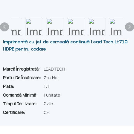
Imprimantă cu jet de cerneală continuă Lead Tech Lt710
HDPE pentru codare
Marcă Înregistrată:
LEAD TECH
Portul De Încărcare:
Zhu Hai
Plată:
T/T
Comandă Minimă:
1 unitate
Timpul De Livrare:
7 zile
Certificare:
CE