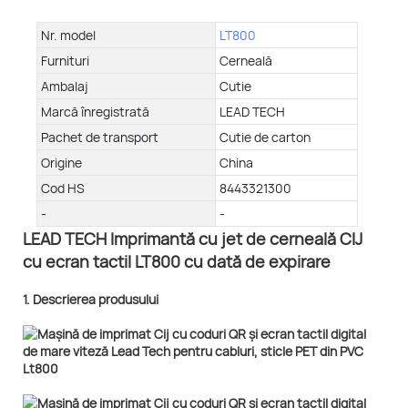
Nr. model
LT800
Furnituri
Cerneală
Ambalaj
Cutie
Marcă înregistrată
LEAD TECH
Pachet de transport
Cutie de carton
Origine
China
Cod HS
8443321300
-
-
LEAD TECH Imprimantă cu jet de cerneală CIJ
cu ecran tactil LT800 cu dată de expirare
1. Descrierea produsului