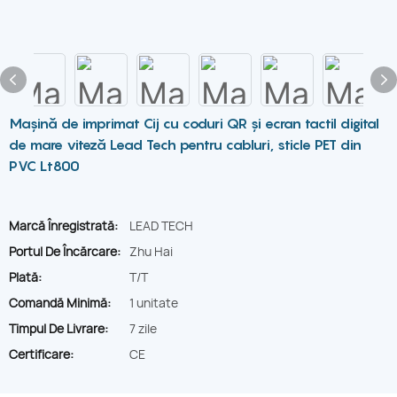
Mașină de imprimat Cij cu coduri QR și ecran tactil digital
de mare viteză Lead Tech pentru cabluri, sticle PET din
PVC Lt800
Marcă Înregistrată:
LEAD TECH
Portul De Încărcare:
Zhu Hai
Plată:
T/T
Comandă Minimă:
1 unitate
Timpul De Livrare:
7 zile
Certificare:
CE