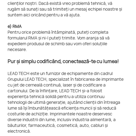
clienților noștri. Dacă există vreo problemă tehnică, vă
rugăm să sunați sau să trimiteți un mesaj echipei noastre și
suntem aici oricând pentru a vă ajuta.
e) RMA
Pentru orice problemă întâmpinată, puteți completa
formularul RMA și ni-l puteți trimite. Vom aranja să vă
expediem produsul de schimb sau vom oferi soluțiile
necesare.
Pur și simplu codificând, conectează-te cu lumea!
LEAD TECH este un furnizor de echipamente din cadrul
Grupului LEAD TECH, specializat în fabricarea de imprimante
cu jet de cerneală continuă, laser și de codificare a
cartonului. De la înființare, LEAD TECH și-a folosit
experiența tehnică solidă pentru a utiliza continuu
tehnologii de ultimă generație, ajutând clienții din întreaga
lume să își îmbunătățească eficiența muncii și să reducă
costurile de achiziție. Imprimantele noastre deservesc
diverse industrii din lume, inclusiv industria alimentară, a
băuturilor, farmaceutică, cosmetică, auto, cabluri și
electronică.