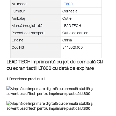
Nr. model
LT800
Furnituri
Cerneală
Ambalaj
Cutie
Marcă înregistrată
LEAD TECH
Pachet de transport
Cutie de carton
Origine
China
Cod HS
8443321300
-
-
LEAD TECH Imprimantă cu jet de cerneală CIJ
cu ecran tactil LT800 cu dată de expirare
1. Descrierea produsului