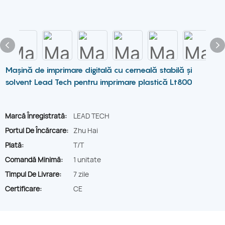
Mașină de imprimare digitală cu cerneală stabilă și
solvent Lead Tech pentru imprimare plastică Lt800
Marcă Înregistrată:
LEAD TECH
Portul De Încărcare:
Zhu Hai
Plată:
T/T
Comandă Minimă:
1 unitate
Timpul De Livrare:
7 zile
Certificare:
CE