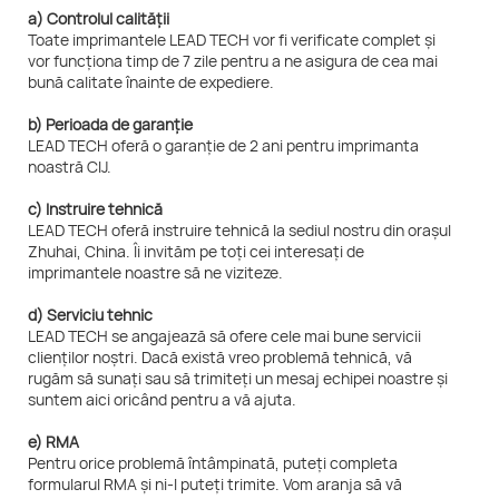
a) Controlul calității
Toate imprimantele LEAD TECH vor fi verificate complet și
vor funcționa timp de 7 zile pentru a ne asigura de cea mai
bună calitate înainte de expediere.
b) Perioada de garanție
LEAD TECH oferă o garanție de 2 ani pentru imprimanta
noastră CIJ.
c) Instruire tehnică
LEAD TECH oferă instruire tehnică la sediul nostru din orașul
Zhuhai, China. Îi invităm pe toți cei interesați de
imprimantele noastre să ne viziteze.
d) Serviciu tehnic
LEAD TECH se angajează să ofere cele mai bune servicii
clienților noștri. Dacă există vreo problemă tehnică, vă
rugăm să sunați sau să trimiteți un mesaj echipei noastre și
suntem aici oricând pentru a vă ajuta.
e) RMA
Pentru orice problemă întâmpinată, puteți completa
formularul RMA și ni-l puteți trimite. Vom aranja să vă