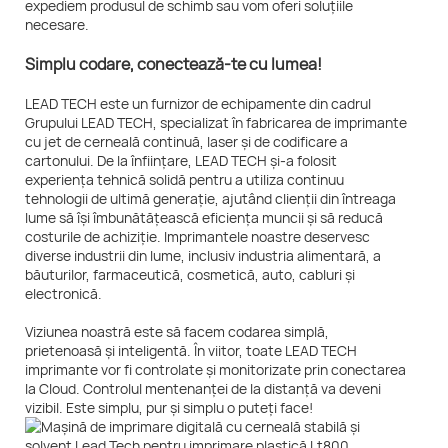
expediem produsul de schimb sau vom oferi soluțiile
necesare.
Simplu codare, conectează-te cu lumea!
LEAD TECH este un furnizor de echipamente din cadrul
Grupului LEAD TECH, specializat în fabricarea de imprimante
cu jet de cerneală continuă, laser și de codificare a
cartonului. De la înființare, LEAD TECH și-a folosit
experiența tehnică solidă pentru a utiliza continuu
tehnologii de ultimă generație, ajutând clienții din întreaga
lume să își îmbunătățească eficiența muncii și să reducă
costurile de achiziție. Imprimantele noastre deservesc
diverse industrii din lume, inclusiv industria alimentară, a
băuturilor, farmaceutică, cosmetică, auto, cabluri și
electronică.
Viziunea noastră este să facem codarea simplă,
prietenoasă și inteligentă. În viitor, toate LEAD TECH
imprimante vor fi controlate și monitorizate prin conectarea
la Cloud. Controlul mentenanței de la distanță va deveni
vizibil. Este simplu, pur și simplu o puteți face!