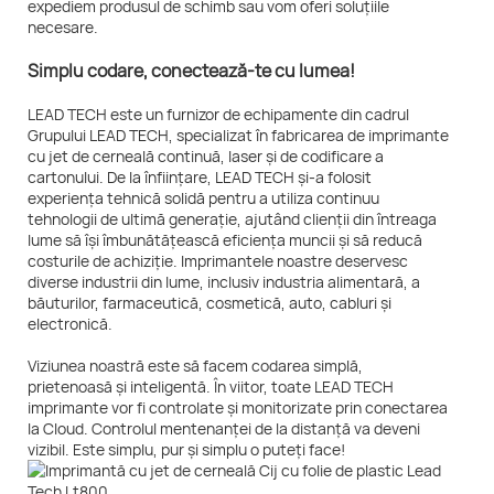
expediem produsul de schimb sau vom oferi soluțiile
necesare.
Simplu codare, conectează-te cu lumea!
LEAD TECH este un furnizor de echipamente din cadrul
Grupului LEAD TECH, specializat în fabricarea de imprimante
cu jet de cerneală continuă, laser și de codificare a
cartonului. De la înființare, LEAD TECH și-a folosit
experiența tehnică solidă pentru a utiliza continuu
tehnologii de ultimă generație, ajutând clienții din întreaga
lume să își îmbunătățească eficiența muncii și să reducă
costurile de achiziție. Imprimantele noastre deservesc
diverse industrii din lume, inclusiv industria alimentară, a
băuturilor, farmaceutică, cosmetică, auto, cabluri și
electronică.
Viziunea noastră este să facem codarea simplă,
prietenoasă și inteligentă. În viitor, toate LEAD TECH
imprimante vor fi controlate și monitorizate prin conectarea
la Cloud. Controlul mentenanței de la distanță va deveni
vizibil. Este simplu, pur și simplu o puteți face!