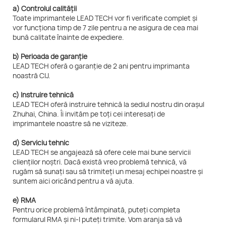
a) Controlul calității
Toate imprimantele LEAD TECH vor fi verificate complet și
vor funcționa timp de 7 zile pentru a ne asigura de cea mai
bună calitate înainte de expediere.
b) Perioada de garanție
LEAD TECH oferă o garanție de 2 ani pentru imprimanta
noastră CIJ.
c) Instruire tehnică
LEAD TECH oferă instruire tehnică la sediul nostru din orașul
Zhuhai, China. Îi invităm pe toți cei interesați de
imprimantele noastre să ne viziteze.
d) Serviciu tehnic
LEAD TECH se angajează să ofere cele mai bune servicii
clienților noștri. Dacă există vreo problemă tehnică, vă
rugăm să sunați sau să trimiteți un mesaj echipei noastre și
suntem aici oricând pentru a vă ajuta.
e) RMA
Pentru orice problemă întâmpinată, puteți completa
formularul RMA și ni-l puteți trimite. Vom aranja să vă