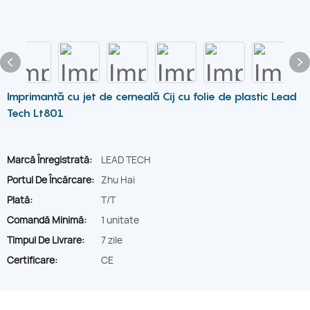
Imprimantă cu jet de cerneală Cij cu folie de plastic Lead
Tech Lt801
Marcă Înregistrată:
LEAD TECH
Portul De Încărcare:
Zhu Hai
Plată:
T/T
Comandă Minimă:
1 unitate
Timpul De Livrare:
7 zile
Certificare:
CE