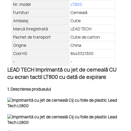
Nr. model
LT800
Furnituri
Cerneală
Ambalaj
Cutie
Marcă înregistrată
LEAD TECH
Pachet de transport
Cutie de carton
Origine
China
Cod HS
8443321300
-
-
LEAD TECH Imprimantă cu jet de cerneală CIJ
cu ecran tactil LT800 cu dată de expirare
1. Descrierea produsului