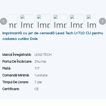
Imprimantă cu jet de cerneală Lead Tech Lt710 CIJ pentru
codarea cutiilor Dole
Marcă Înregistrată:
LEAD TECH
Portul De Încărcare:
Zhu Hai
Plată:
T/T
Comandă Minimă:
1 unitate
Timpul De Livrare:
7 zile
Certificare:
CE