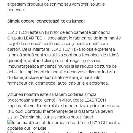
expediem produsul de schimb sau vom oferi soluțiile
necesare.
Simplu codare, conectează-te cu lumea!
LEAD TECH este un furnizor de echipamente din cadrul
Grupului LEAD TECH, specializat în fabricarea de imprimante
cu jet de cerneală continuă, laser și pentru codificare
carton. De la înființare, LEAD TECH și-a folosit experiența
tehnică solidă pentru a utiliza continuu tehnologii de ultimă
generație, ajutând clienții din întreaga lume să își
îmbunătățească eficiența muncii și să reducă costurile de
achiziție. Imprimantele noastre deservesc diverse industrii
din lume, inclusiv industria alimentară, a băuturilor,
farmaceutică, cosmetică, auto, cabluri și electronică.
Viziunea noastră este să facem codarea simplă,
prietenoasă și inteligentă. În viitor, toate LEAD TECH
imprimante vor fi controlate și monitorizate prin conectarea
la Cloud. Controlul mentenanței de la distanță va deveni
vizibil. Este simplu, pur și simplu o puteți face!