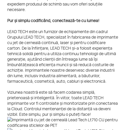
expediem produsul de schimb sau vom oferi soluțiile
necesare.
Pur și simplu codificând, conectează-te cu lumea!
LEAD TECH este un furnizor de echipamente din cadrul
Grupului LEAD TECH, specializat în fabricarea de imprimante
cu jet de cerneală continuă, laser și pentru codificare
carton. De la înființare, LEAD TECH și-a folosit experiența
tehnică solidă pentru a utiliza continuu tehnologii de ultimă
generație, ajutând clienții din întreaga lume să își
îmbunătățească eficiența muncii și să reducă costurile de
achiziție. Imprimantele noastre deservesc diverse industrii
din lume, inclusiv industria alimentară, a băuturilor,
farmaceutică, cosmetică, auto, cabluri și electronică.
Viziunea noastră este să facem codarea simplă,
prietenoasă și inteligentă. În viitor, toate LEAD TECH
imprimante vor fi controlate și monitorizate prin conectarea
la Cloud. Controlul mentenanței de la distanță va deveni
vizibil. Este simplu, pur și simplu o puteți face!