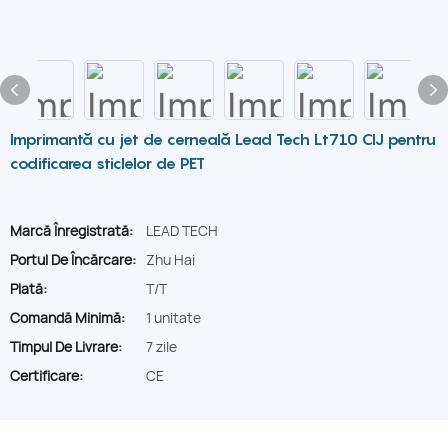
Imprimantă cu jet de cerneală Lead Tech Lt710 CIJ pentru
codificarea sticlelor de PET
Marcă Înregistrată:
LEAD TECH
Portul De Încărcare:
Zhu Hai
Plată:
T/T
Comandă Minimă:
1 unitate
Timpul De Livrare:
7 zile
Certificare:
CE