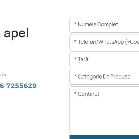
Numele Complet
n apel
Telefon/WhatsApp (+Cod
Ţară
ciu
Categorie De Produse
56 7255629
Conţinut