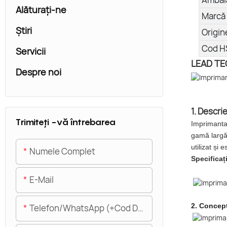
Alăturaţi-ne
Marcă 
Ştiri
Origin
Cod H
Servicii
LEAD TEC
Despre noi
1. Descri
Trimiteți -vă întrebarea
Imprimanta 
gamă largă 
utilizat și
Numele Complet
Specificați
E-Mail
2.
Concept
Telefon/WhatsApp (+Cod De Zonă)