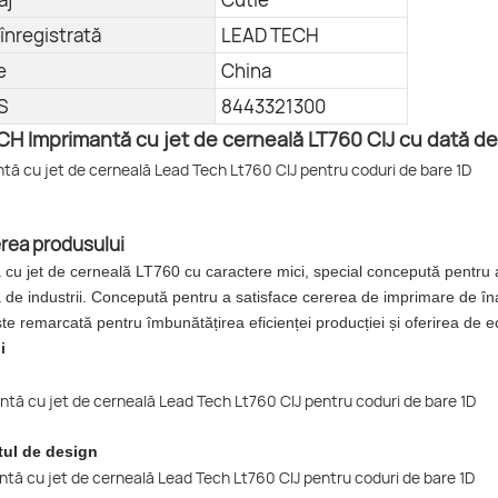
înregistrată
LEAD TECH
e
China
S
8443321300
H Imprimantă cu jet de cerneală LT760 CIJ cu dată de
erea produsului
cu jet de cerneală LT760 cu caractere mici, special concepută pentru a 
de industrii. Concepută pentru a satisface cererea de imprimare de înalt
 este remarcată pentru îmbunătățirea eficienței producției și oferirea de 
i
ul de design