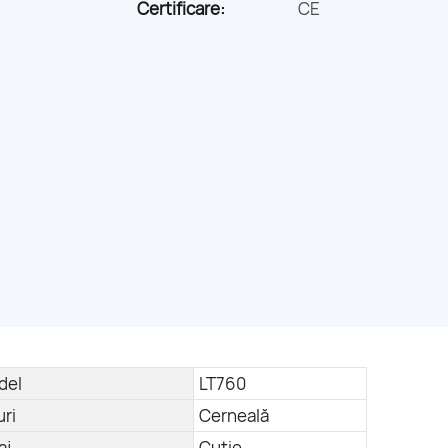
Certificare:
CE
del
LT760
uri
Cerneală
aj
Cutie