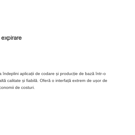
 expirare
îndeplini aplicații de codare și producție de bază într-o
ă calitate și fiabilă. Oferă o interfață extrem de ușor de
economii de costuri.