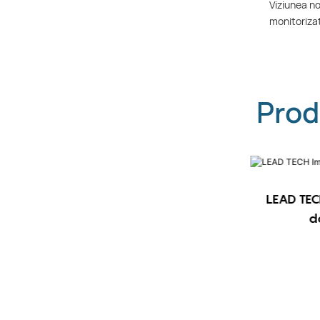
Viziunea no
monitorizat
Prod
LEAD TEC
LEAD TECH i9 STD Imprimantă CIJ
d
de mare viteză