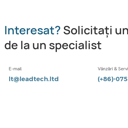
Interesat?
Solicitați u
de la un specialist
E-mail
Vânzări & Servi
lt@leadtech.ltd
(+86)-07