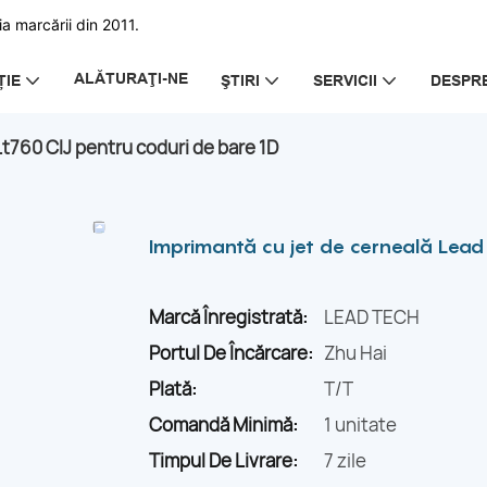
a marcării din 2011.
ALĂTURAŢI-NE
ȚIE
ŞTIRI
SERVICII
DESPRE
Lt760 CIJ pentru coduri de bare 1D
Imprimantă cu jet de cerneală Lead 
Marcă Înregistrată:
LEAD TECH
Portul De Încărcare:
Zhu Hai
Plată:
T/T
Comandă Minimă:
1 unitate
Timpul De Livrare:
7 zile