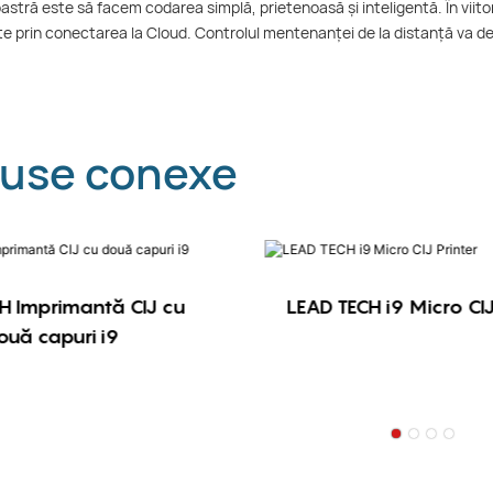
astră este să facem codarea simplă, prietenoasă și inteligentă. În viit
e prin conectarea la Cloud. Controlul mentenanței de la distanță va deven
use conexe
H Imprimantă CIJ cu
LEAD TECH i9 Micro CIJ
ouă capuri i9