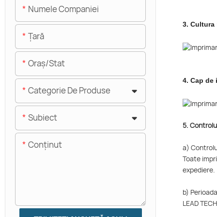
Numele Companiei
3.
Cultura
Ţară
Oraș/stat
4.
Cap de 
Categorie De Produse
Subiect
5. Controlul 
Conţinut
a) Controlul
Toate impri
expediere.
b) Perioad
LEAD TECH 