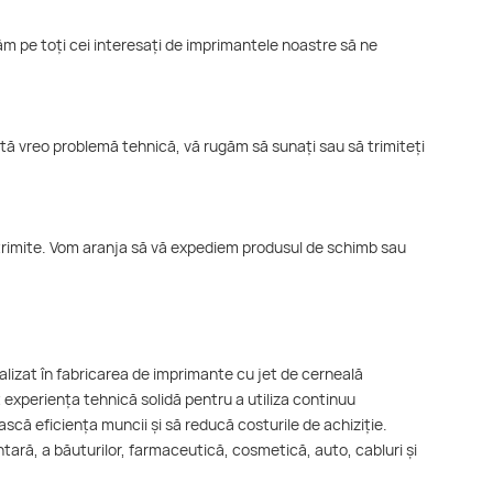
tăm pe toți cei interesați de imprimantele noastre să ne
stă vreo problemă tehnică, vă rugăm să sunați sau să trimiteți
 trimite. Vom aranja să vă expediem produsul de schimb sau
izat în fabricarea de imprimante cu jet de cerneală
it experiența tehnică solidă pentru a utiliza continuu
ască eficiența muncii și să reducă costurile de achiziție.
ntară, a băuturilor, farmaceutică, cosmetică, auto, cabluri și