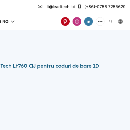
lt@leadtech.ltd
(+86)-0756 7255629
 NOI
Tech Lt760 CIJ pentru coduri de bare 1D