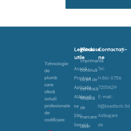
Legături
Produse
Contactaţi-
utile
ne
Imprimantă
Tehnologie
Acasă
Tel:
continuă
de
plumb
Produse
(+86)-0756
cu jet de
care
Aplicație
7255629
cerneală
oferă
Alăturaţi-
E-mail :
Mașină
soluții
profesionale
ne
lt@leadtech.ltd
de
de
Ştiri
Adăugare
marcare
codificare
Servicii
de
laser