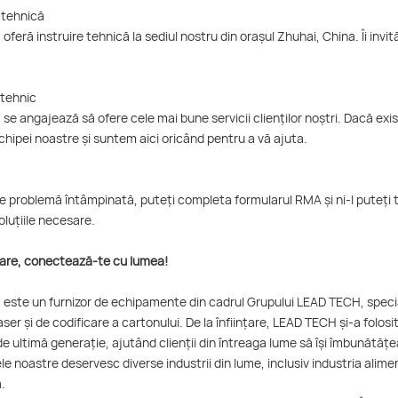
e tehnică
feră instruire tehnică la sediul nostru din orașul Zhuhai, China. Îi invi
 tehnic
e angajează să ofere cele mai bune servicii clienților noștri. Dacă exi
hipei noastre și suntem aici oricând pentru a vă ajuta.
ce problemă întâmpinată, puteți completa formularul RMA și ni-l puteți
oluțiile necesare.
are, conectează-te cu lumea!
este un furnizor de echipamente din cadrul Grupului LEAD TECH, special
aser și de codificare a cartonului. De la înființare, LEAD TECH și-a folos
de ultimă generație, ajutând clienții din întreaga lume să își îmbunătățe
e noastre deservesc diverse industrii din lume, inclusiv industria alime
.