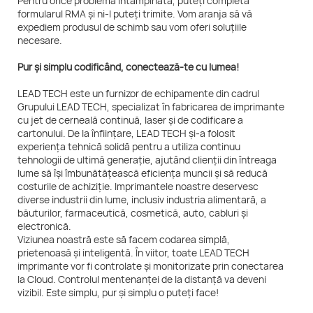
Pentru orice problemă întâmpinată, puteți completa
formularul RMA și ni-l puteți trimite. Vom aranja să vă
expediem produsul de schimb sau vom oferi soluțiile
necesare.
Pur și simplu codificând, conectează-te cu lumea!
LEAD TECH este un furnizor de echipamente din cadrul
Grupului LEAD TECH, specializat în fabricarea de imprimante
cu jet de cerneală continuă, laser și de codificare a
cartonului. De la înființare, LEAD TECH și-a folosit
experiența tehnică solidă pentru a utiliza continuu
tehnologii de ultimă generație, ajutând clienții din întreaga
lume să își îmbunătățească eficiența muncii și să reducă
costurile de achiziție. Imprimantele noastre deservesc
diverse industrii din lume, inclusiv industria alimentară, a
băuturilor, farmaceutică, cosmetică, auto, cabluri și
electronică.
Viziunea noastră este să facem codarea simplă,
prietenoasă și inteligentă. În viitor, toate LEAD TECH
imprimante vor fi controlate și monitorizate prin conectarea
la Cloud. Controlul mentenanței de la distanță va deveni
vizibil. Este simplu, pur și simplu o puteți face!