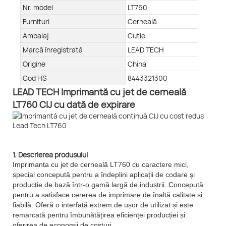
Nr. model
LT760
Furnituri
Cerneală
Ambalaj
Cutie
Marcă înregistrată
LEAD TECH
Origine
China
Cod HS
8443321300
LEAD TECH Imprimantă cu jet de cerneală
LT760 CIJ cu dată de expirare
1. Descrierea produsului
Imprimanta cu jet de cerneală LT760 cu caractere mici,
special concepută pentru a îndeplini aplicații de codare și
producție de bază într-o gamă largă de industrii. Concepută
pentru a satisface cererea de imprimare de înaltă calitate și
fiabilă. Oferă o interfață extrem de ușor de utilizat și este
remarcată pentru îmbunătățirea eficienței producției și
oferirea de economii de costuri.