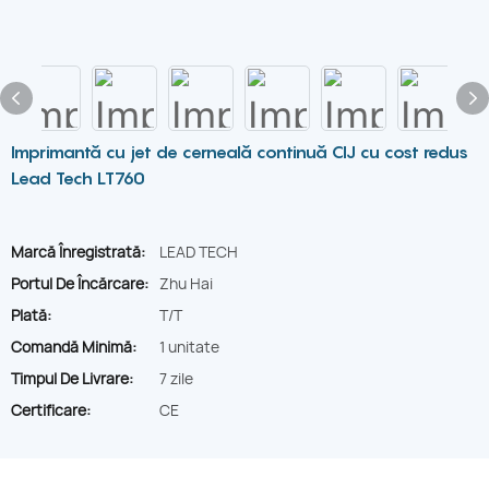
Imprimantă cu jet de cerneală continuă CIJ cu cost redus
Lead Tech LT760
Marcă Înregistrată:
LEAD TECH
Portul De Încărcare:
Zhu Hai
Plată:
T/T
Comandă Minimă:
1 unitate
Timpul De Livrare:
7 zile
Certificare:
CE