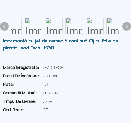
Imprimantă cu jet de cerneală continuă Cij cu folie de
plastic Lead Tech Lt760
Marcă Înregistrată:
LEAD TECH
Portul De Încărcare:
Zhu Hai
Plată:
T/T
Comandă Minimă:
1 unitate
Timpul De Livrare:
7 zile
Certificare:
CE