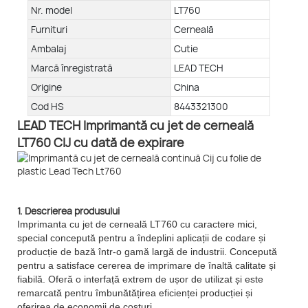
Nr. model
LT760
Furnituri
Cerneală
Ambalaj
Cutie
Marcă înregistrată
LEAD TECH
Origine
China
Cod HS
8443321300
LEAD TECH Imprimantă cu jet de cerneală
LT760 CIJ cu dată de expirare
1. Descrierea produsului
Imprimanta cu jet de cerneală LT760 cu caractere mici,
special concepută pentru a îndeplini aplicații de codare și
producție de bază într-o gamă largă de industrii. Concepută
pentru a satisface cererea de imprimare de înaltă calitate și
fiabilă. Oferă o interfață extrem de ușor de utilizat și este
remarcată pentru îmbunătățirea eficienței producției și
oferirea de economii de costuri.