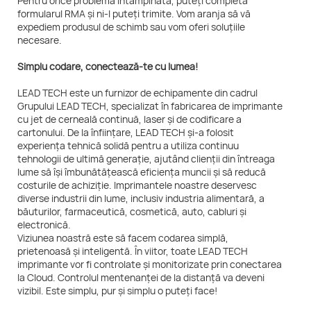
Pentru orice problemă întâmpinată, puteți completa
formularul RMA și ni-l puteți trimite. Vom aranja să vă
expediem produsul de schimb sau vom oferi soluțiile
necesare.
Simplu codare, conectează-te cu lumea!
LEAD TECH este un furnizor de echipamente din cadrul
Grupului LEAD TECH, specializat în fabricarea de imprimante
cu jet de cerneală continuă, laser și de codificare a
cartonului. De la înființare, LEAD TECH și-a folosit
experiența tehnică solidă pentru a utiliza continuu
tehnologii de ultimă generație, ajutând clienții din întreaga
lume să își îmbunătățească eficiența muncii și să reducă
costurile de achiziție. Imprimantele noastre deservesc
diverse industrii din lume, inclusiv industria alimentară, a
băuturilor, farmaceutică, cosmetică, auto, cabluri și
electronică.
Viziunea noastră este să facem codarea simplă,
prietenoasă și inteligentă. În viitor, toate LEAD TECH
imprimante vor fi controlate și monitorizate prin conectarea
la Cloud. Controlul mentenanței de la distanță va deveni
vizibil. Este simplu, pur și simplu o puteți face!