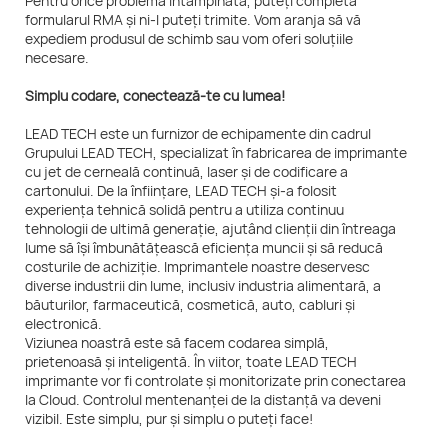
Pentru orice problemă întâmpinată, puteți completa
formularul RMA și ni-l puteți trimite. Vom aranja să vă
expediem produsul de schimb sau vom oferi soluțiile
necesare.
Simplu codare, conectează-te cu lumea!
LEAD TECH este un furnizor de echipamente din cadrul
Grupului LEAD TECH, specializat în fabricarea de imprimante
cu jet de cerneală continuă, laser și de codificare a
cartonului. De la înființare, LEAD TECH și-a folosit
experiența tehnică solidă pentru a utiliza continuu
tehnologii de ultimă generație, ajutând clienții din întreaga
lume să își îmbunătățească eficiența muncii și să reducă
costurile de achiziție. Imprimantele noastre deservesc
diverse industrii din lume, inclusiv industria alimentară, a
băuturilor, farmaceutică, cosmetică, auto, cabluri și
electronică.
Viziunea noastră este să facem codarea simplă,
prietenoasă și inteligentă. În viitor, toate LEAD TECH
imprimante vor fi controlate și monitorizate prin conectarea
la Cloud. Controlul mentenanței de la distanță va deveni
vizibil. Este simplu, pur și simplu o puteți face!