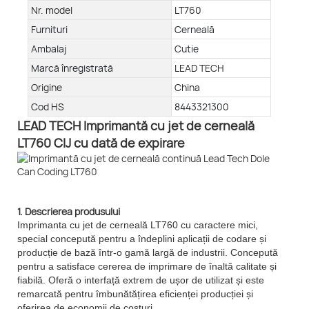
Nr. model
LT760
Furnituri
Cerneală
Ambalaj
Cutie
Marcă înregistrată
LEAD TECH
Origine
China
Cod HS
8443321300
LEAD TECH Imprimantă cu jet de cerneală
LT760 CIJ cu dată de expirare
1. Descrierea produsului
Imprimanta cu jet de cerneală LT760 cu caractere mici,
special concepută pentru a îndeplini aplicații de codare și
producție de bază într-o gamă largă de industrii. Concepută
pentru a satisface cererea de imprimare de înaltă calitate și
fiabilă. Oferă o interfață extrem de ușor de utilizat și este
remarcată pentru îmbunătățirea eficienței producției și
oferirea de economii de costuri.