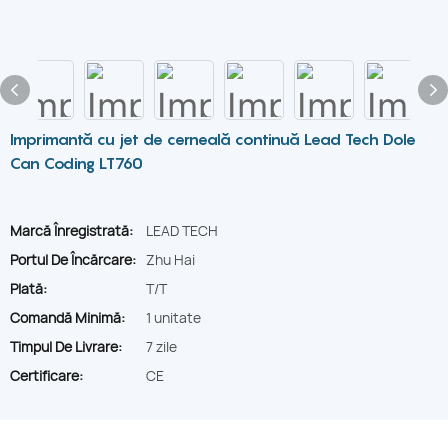
Imprimantă cu jet de cerneală continuă Lead Tech Dole
Can Coding LT760
Marcă Înregistrată:
LEAD TECH
Portul De Încărcare:
Zhu Hai
Plată:
T/T
Comandă Minimă:
1 unitate
Timpul De Livrare:
7 zile
Certificare:
CE