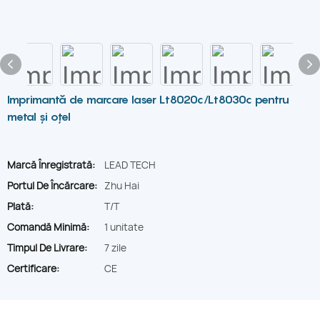
Imprimantă de marcare laser Lt8020c/Lt8030c pentru
metal și oțel
Marcă Înregistrată:
LEAD TECH
Portul De Încărcare:
Zhu Hai
Plată:
T/T
Comandă Minimă:
1 unitate
Timpul De Livrare:
7 zile
Certificare:
CE