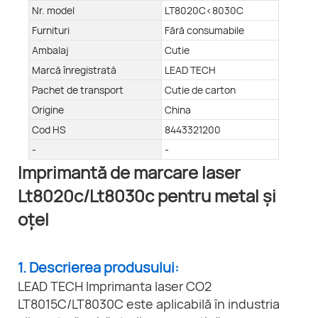
Nr. model
LT8020C<8030C
Furnituri
Fără consumabile
Ambalaj
Cutie
Marcă înregistrată
LEAD TECH
Pachet de transport
Cutie de carton
Origine
China
Cod HS
8443321200
-
-
Imprimantă de marcare laser
Lt8020c/Lt8030c pentru metal și
oțel
1. Descrierea produsului:
LEAD TECH Imprimanta laser CO2
LT8015C/LT8030C este aplicabilă în industria