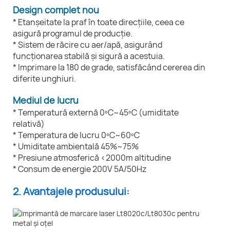
Design complet nou
* Etanșeitate la praf în toate direcțiile, ceea ce
asigură programul de producție.
* Sistem de răcire cu aer/apă, asigurând
funcționarea stabilă și sigură a acestuia.
* Imprimare la 180 de grade, satisfăcând cererea din
diferite unghiuri.
Mediul de lucru
* Temperatură externă 0ºC~45ºC (umiditate
relativă)
* Temperatura de lucru 0ºC~60ºC
* Umiditate ambientală 45%~75%
* Presiune atmosferică <2000m altitudine
* Consum de energie 200V 5A/50Hz
2. Avantajele produsului: