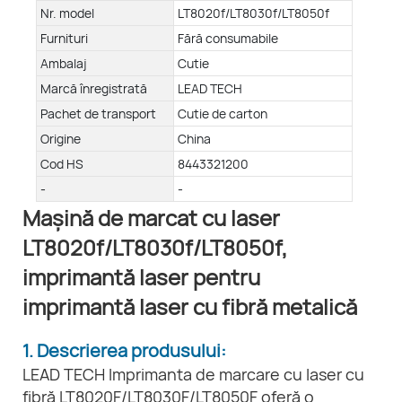
Nr. model
LT8020f/LT8030f/LT8050f
Furnituri
Fără consumabile
Ambalaj
Cutie
Marcă înregistrată
LEAD TECH
Pachet de transport
Cutie de carton
Origine
China
Cod HS
8443321200
-
-
Mașină de marcat cu laser
LT8020f/LT8030f/LT8050f,
imprimantă laser pentru
imprimantă laser cu fibră metalică
1. Descrierea produsului:
LEAD TECH Imprimanta de marcare cu laser cu
fibră LT8020F/LT8030F/LT8050F oferă o