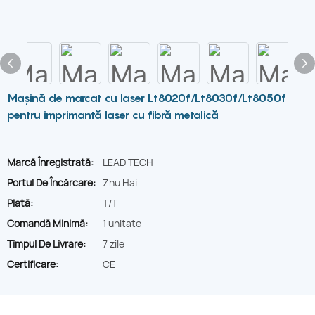
Mașină de marcat cu laser Lt8020f/Lt8030f/Lt8050f
pentru imprimantă laser cu fibră metalică
Marcă Înregistrată:
LEAD TECH
Portul De Încărcare:
Zhu Hai
Plată:
T/T
Comandă Minimă:
1 unitate
Timpul De Livrare:
7 zile
Certificare:
CE