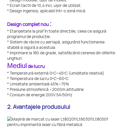
* Ecran tactil de 10,4 inci, ușor de utilizat.
* Design ingenios, aplicabil într-o zonă mică.
:
Design complet nou
* Etanșeitate la praf în toate direcțiile, ceea ce asigură
programul de producție.
* Sistem de răcire cu aer/apă, asigurând funcționarea
stabilă și sigură a acestuia.
* Imprimare la 180 de grade, satisfăcând cererea din diferite
unghiuri.
Mediul
de lucru
* Temperatură externă 0ºC~45ºC (umiditate relativă)
* Temperatura de lucru 0ºC~60ºC
* Umiditate ambientală 45%~75%
* Presiune atmosferică <2000m altitudine
* Consum de energie 200V 5A/50Hz
2. Avantajele produsului