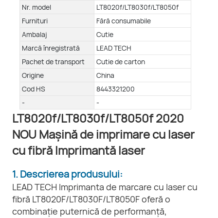
Nr. model
LT8020f/LT8030f/LT8050f
Furnituri
Fără consumabile
Ambalaj
Cutie
Marcă înregistrată
LEAD TECH
Pachet de transport
Cutie de carton
Origine
China
Cod HS
8443321200
-
-
LT8020f/LT8030f/LT8050f 2020
NOU Mașină de imprimare cu laser
cu fibră Imprimantă laser
1. Descrierea produsului:
LEAD TECH Imprimanta de marcare cu laser cu
fibră LT8020F/LT8030F/LT8050F oferă o
combinație puternică de performanță,