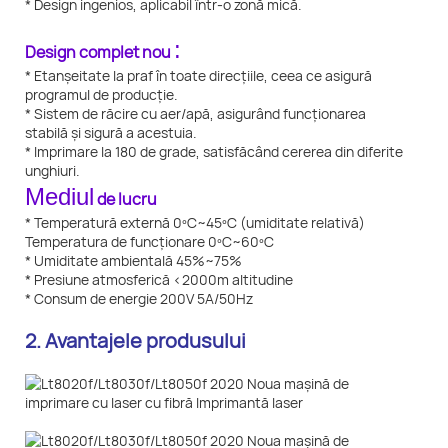
* Design ingenios, aplicabil într-o zonă mică.
:
Design complet nou
* Etanșeitate la praf în toate direcțiile, ceea ce asigură
programul de producție.
* Sistem de răcire cu aer/apă, asigurând funcționarea
stabilă și sigură a acestuia.
* Imprimare la 180 de grade, satisfăcând cererea din diferite
unghiuri.
Mediul
de lucru
* Temperatură externă 0ºC~45ºC (umiditate relativă)
Temperatura de funcționare 0ºC~60ºC
* Umiditate ambientală 45%~75%
* Presiune atmosferică <2000m altitudine
* Consum de energie 200V 5A/50Hz
2. Avantajele produsului