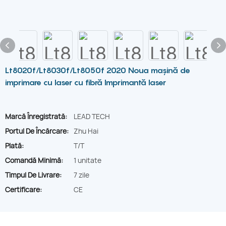
Lt8020f/Lt8030f/Lt8050f 2020 Noua mașină de
imprimare cu laser cu fibră Imprimantă laser
Marcă Înregistrată:
LEAD TECH
Portul De Încărcare:
Zhu Hai
Plată:
T/T
Comandă Minimă:
1 unitate
Timpul De Livrare:
7 zile
Certificare:
CE