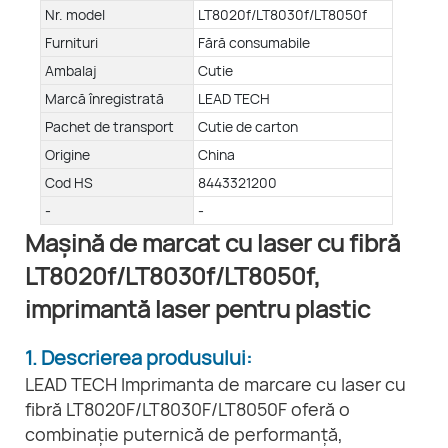
Nr. model
LT8020f/LT8030f/LT8050f
Furnituri
Fără consumabile
Ambalaj
Cutie
Marcă înregistrată
LEAD TECH
Pachet de transport
Cutie de carton
Origine
China
Cod HS
8443321200
-
-
Mașină de marcat cu laser cu fibră
LT8020f/LT8030f/LT8050f,
imprimantă laser pentru plastic
1. Descrierea produsului:
LEAD TECH Imprimanta de marcare cu laser cu
fibră LT8020F/LT8030F/LT8050F oferă o
combinație puternică de performanță,