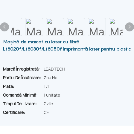
Mașină de marcat cu laser cu fibră
Lt8020f/Lt8030f/Lt8050f Imprimantă laser pentru plastic
Marcă Înregistrată:
LEAD TECH
Portul De Încărcare:
Zhu Hai
Plată:
T/T
Comandă Minimă:
1 unitate
Timpul De Livrare:
7 zile
Certificare:
CE