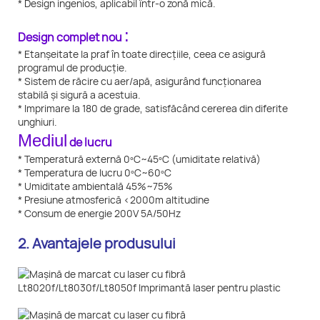
* Design ingenios, aplicabil într-o zonă mică.
:
Design complet nou
* Etanșeitate la praf în toate direcțiile, ceea ce asigură
programul de producție.
* Sistem de răcire cu aer/apă, asigurând funcționarea
stabilă și sigură a acestuia.
* Imprimare la 180 de grade, satisfăcând cererea din diferite
unghiuri.
Mediul
de lucru
* Temperatură externă 0ºC~45ºC (umiditate relativă)
* Temperatura de lucru 0ºC~60ºC
* Umiditate ambientală 45%~75%
* Presiune atmosferică <2000m altitudine
* Consum de energie 200V 5A/50Hz
2. Avantajele produsului