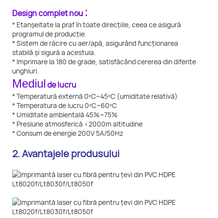
:
Design complet nou
* Etanșeitate la praf în toate direcțiile, ceea ce asigură
programul de producție.
* Sistem de răcire cu aer/apă, asigurând funcționarea
stabilă și sigură a acestuia.
* Imprimare la 180 de grade, satisfăcând cererea din diferite
unghiuri.
Mediul
de lucru
* Temperatură externă 0ºC~45ºC (umiditate relativă)
* Temperatura de lucru 0ºC~60ºC
* Umiditate ambientală 45%~75%
* Presiune atmosferică <2000m altitudine
* Consum de energie 200V 5A/50Hz
2. Avantajele produsului