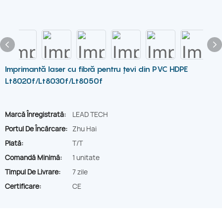
Imprimantă laser cu fibră pentru țevi din PVC HDPE
Lt8020f/Lt8030f/Lt8050f
Marcă Înregistrată:
LEAD TECH
Portul De Încărcare:
Zhu Hai
Plată:
T/T
Comandă Minimă:
1 unitate
Timpul De Livrare:
7 zile
Certificare:
CE