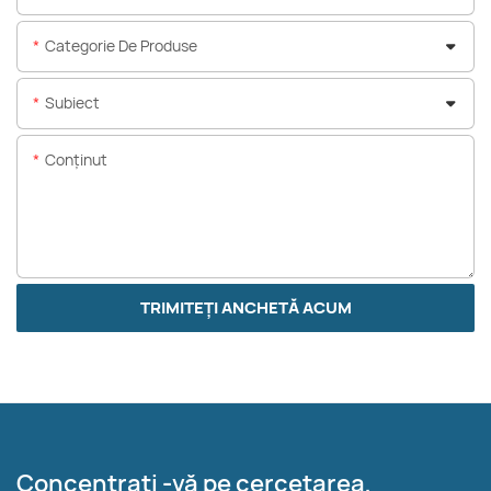
Categorie De Produse
Subiect
Conţinut
TRIMITEȚI ANCHETĂ ACUM
Concentrați -vă pe cercetarea,