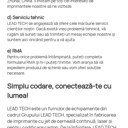
Zhuhai, China. Îi invităm pe toți cei interesați de
imprimantele noastre să ne viziteze.
d) Serviciu tehnic
LEAD TECH se angajează să ofere cele mai bune servicii
clienților noștri. Dacă există vreo problemă tehnică, vă
rugăm să sunați sau să trimiteți un mesaj echipei noastre și
suntem aici oricând pentru a vă ajuta.
e) RMA
Pentru orice problemă întâmpinată, puteți completa
formularul RMA și ni-l puteți trimite. Vom aranja să vă
expediem produsul de schimb sau vom oferi soluțiile
necesare.
Simplu codare, conectează-te cu
lumea!
LEAD TECH este un furnizor de echipamente din
cadrul Grupului LEAD TECH, specializat în fabricarea
de imprimante cu jet de cerneală continuă, laser și
pentru codificare carton. De la înființare, LEAD TECH