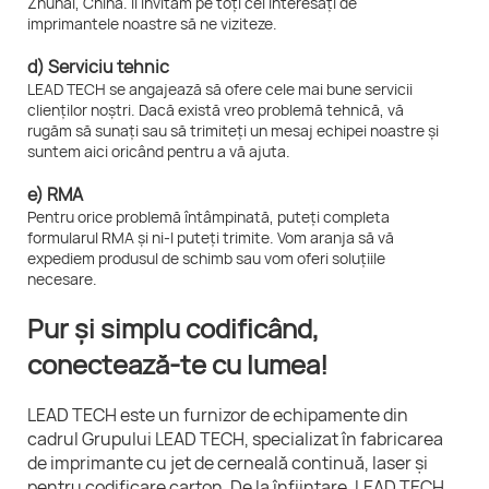
Zhuhai, China. Îi invităm pe toți cei interesați de
imprimantele noastre să ne viziteze.
d) Serviciu tehnic
LEAD TECH se angajează să ofere cele mai bune servicii
clienților noștri. Dacă există vreo problemă tehnică, vă
rugăm să sunați sau să trimiteți un mesaj echipei noastre și
suntem aici oricând pentru a vă ajuta.
e) RMA
Pentru orice problemă întâmpinată, puteți completa
formularul RMA și ni-l puteți trimite. Vom aranja să vă
expediem produsul de schimb sau vom oferi soluțiile
necesare.
Pur și simplu codificând,
conectează-te cu lumea!
LEAD TECH este un furnizor de echipamente din
cadrul Grupului LEAD TECH, specializat în fabricarea
de imprimante cu jet de cerneală continuă, laser și
pentru codificare carton. De la înființare, LEAD TECH