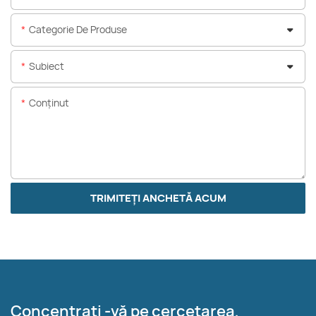
Categorie De Produse
Subiect
Conţinut
TRIMITEȚI ANCHETĂ ACUM
Concentrați -vă pe cercetarea,