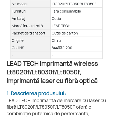
Nr. model
LT8020f/LT8030f/LT8050f
Furnituri
Fără consumabile
Ambalaj
Cutie
Marcă înregistrată
LEAD TECH
Pachet de transport
Cutie de carton
Origine
China
Cod HS
8443321200
-
-
LEAD TECH Imprimantă wireless
Lt8020f/Lt8030f/Lt8050f,
imprimantă laser cu fibră optică
1. Descrierea produsului:
LEAD TECH Imprimanta de marcare cu laser cu
fibră LT8020F/LT8030F/LT8050F oferă o
combinație puternică de performanță,