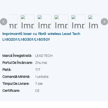
Imprimantă laser cu fibră wireless Lead Tech
Lt8020f/Lt8030f/Lt8050f
Marcă Înregistrată:
LEAD TECH
Portul De Încărcare:
Zhu Hai
Plată:
T/T
Comandă Minimă:
1 unitate
Timpul De Livrare:
7 zile
Certificare:
CE