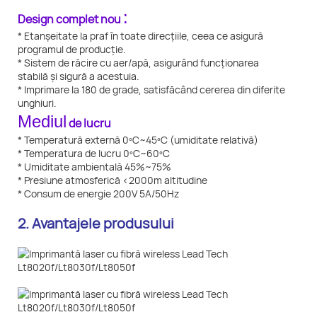
:
Design complet nou
* Etanșeitate la praf în toate direcțiile, ceea ce asigură
programul de producție.
* Sistem de răcire cu aer/apă, asigurând funcționarea
stabilă și sigură a acestuia.
* Imprimare la 180 de grade, satisfăcând cererea din diferite
unghiuri.
Mediul
de lucru
* Temperatură externă 0ºC~45ºC (umiditate relativă)
* Temperatura de lucru 0ºC~60ºC
* Umiditate ambientală 45%~75%
* Presiune atmosferică <2000m altitudine
* Consum de energie 200V 5A/50Hz
2. Avantajele produsului