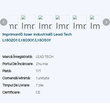
Imprimantă laser industrială Lead Tech
Lt8020f/Lt8030f/Lt8050f
Marcă Înregistrată:
LEAD TECH
Portul De Încărcare:
Zhu Hai
Plată:
T/T
Comandă Minimă:
1 unitate
Timpul De Livrare:
7 zile
Certificare:
CE