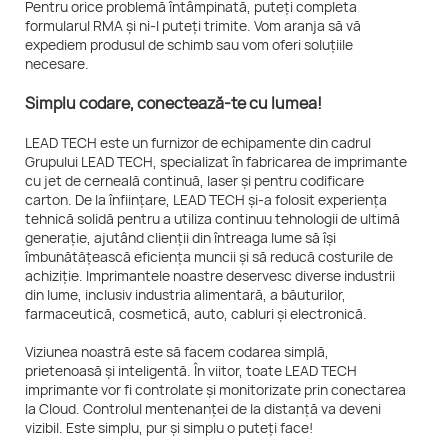
Pentru orice problemă întâmpinată, puteți completa
formularul RMA și ni-l puteți trimite. Vom aranja să vă
expediem produsul de schimb sau vom oferi soluțiile
necesare.
Simplu codare, conectează-te cu lumea!
LEAD TECH este un furnizor de echipamente din cadrul
Grupului LEAD TECH, specializat în fabricarea de imprimante
cu jet de cerneală continuă, laser și pentru codificare
carton. De la înființare, LEAD TECH și-a folosit experiența
tehnică solidă pentru a utiliza continuu tehnologii de ultimă
generație, ajutând clienții din întreaga lume să își
îmbunătățească eficiența muncii și să reducă costurile de
achiziție. Imprimantele noastre deservesc diverse industrii
din lume, inclusiv industria alimentară, a băuturilor,
farmaceutică, cosmetică, auto, cabluri și electronică.
Viziunea noastră este să facem codarea simplă,
prietenoasă și inteligentă. În viitor, toate LEAD TECH
imprimante vor fi controlate și monitorizate prin conectarea
la Cloud. Controlul mentenanței de la distanță va deveni
vizibil. Este simplu, pur și simplu o puteți face!