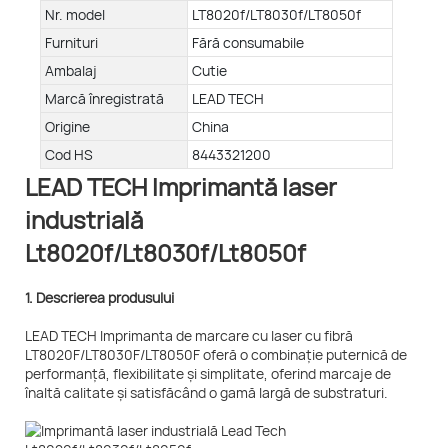
Nr. model
LT8020f/LT8030f/LT8050f
Furnituri
Fără consumabile
Ambalaj
Cutie
Marcă înregistrată
LEAD TECH
Origine
China
Cod HS
8443321200
LEAD TECH Imprimantă laser
industrială
Lt8020f/Lt8030f/Lt8050f
1. Descrierea produsului
LEAD TECH Imprimanta de marcare cu laser cu fibră
LT8020F/LT8030F/LT8050F oferă o combinație puternică de
performanță, flexibilitate și simplitate, oferind marcaje de
înaltă calitate și satisfăcând o gamă largă de substraturi.