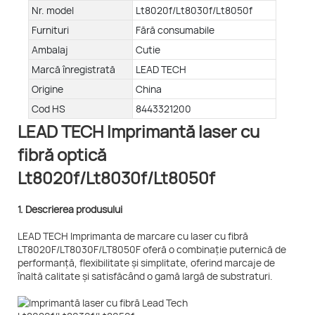
Nr. model
Lt8020f/Lt8030f/Lt8050f
Furnituri
Fără consumabile
Ambalaj
Cutie
Marcă înregistrată
LEAD TECH
Origine
China
Cod HS
8443321200
LEAD TECH Imprimantă laser cu
fibră optică
Lt8020f/Lt8030f/Lt8050f
1. Descrierea produsului
LEAD TECH Imprimanta de marcare cu laser cu fibră
LT8020F/LT8030F/LT8050F oferă o combinație puternică de
performanță, flexibilitate și simplitate, oferind marcaje de
înaltă calitate și satisfăcând o gamă largă de substraturi.