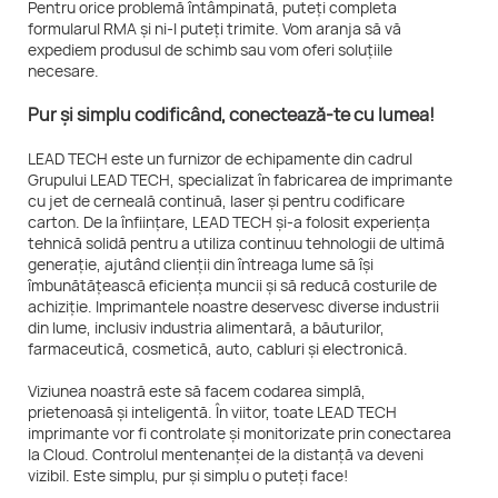
Pentru orice problemă întâmpinată, puteți completa
formularul RMA și ni-l puteți trimite. Vom aranja să vă
expediem produsul de schimb sau vom oferi soluțiile
necesare.
Pur și simplu codificând, conectează-te cu lumea!
LEAD TECH este un furnizor de echipamente din cadrul
Grupului LEAD TECH, specializat în fabricarea de imprimante
cu jet de cerneală continuă, laser și pentru codificare
carton. De la înființare, LEAD TECH și-a folosit experiența
tehnică solidă pentru a utiliza continuu tehnologii de ultimă
generație, ajutând clienții din întreaga lume să își
îmbunătățească eficiența muncii și să reducă costurile de
achiziție. Imprimantele noastre deservesc diverse industrii
din lume, inclusiv industria alimentară, a băuturilor,
farmaceutică, cosmetică, auto, cabluri și electronică.
Viziunea noastră este să facem codarea simplă,
prietenoasă și inteligentă. În viitor, toate LEAD TECH
imprimante vor fi controlate și monitorizate prin conectarea
la Cloud. Controlul mentenanței de la distanță va deveni
vizibil. Este simplu, pur și simplu o puteți face!