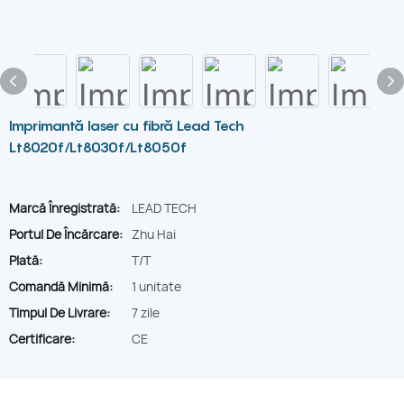
Imprimantă laser cu fibră Lead Tech
Lt8020f/Lt8030f/Lt8050f
Marcă Înregistrată:
LEAD TECH
Portul De Încărcare:
Zhu Hai
Plată:
T/T
Comandă Minimă:
1 unitate
Timpul De Livrare:
7 zile
Certificare:
CE