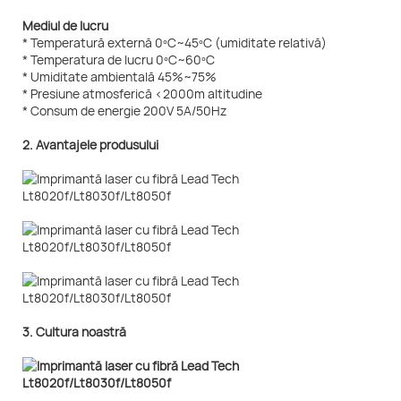
Mediul de lucru
* Temperatură externă 0ºC~45ºC (umiditate relativă)
* Temperatura de lucru 0ºC~60ºC
* Umiditate ambientală 45%~75%
* Presiune atmosferică <2000m altitudine
* Consum de energie 200V 5A/50Hz
2. Avantajele produsului
3. Cultura noastră