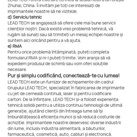
Zhuhai, China. Îi invităm pe toți cei interesați de
imprimantele noastre să ne viziteze.
d) Serviciu tehnic
LEAD TECH se angajează să ofere cele mai bune servicii
clienților noștri. Dacă există vreo problemă tehnică, vă
rugăm să sunați sau să trimiteți un mesaj echipei noastre și
suntem aici oricând pentru a vă ajuta.
e) RMA
Pentru orice problemă întâmpinată, puteți completa
formularul RMA și ni-l puteți trimite. Vom aranja să vă
expediem produsul de schimb sau vom oferi soluțiile
necesare.
Pur și simplu codificând, conectează-te cu lumea!
LEAD TECH este un furnizor de echipamente din cadrul
Grupului LEAD TECH, specializat în fabricarea de imprimante
cu jet de cerneală continuă, laser și pentru codificare
carton. De la înființare, LEAD TECH și-a folosit experiența
tehnică solidă pentru a utiliza continuu tehnologii de ultimă
generație, ajutând clienții din întreaga lume să își
îmbunătățească eficiența muncii și să reducă costurile de
achiziție. Imprimantele noastre deservesc diverse industrii
din lume, inclusiv industria alimentară, a băuturilor,
farmaceutică, cosmetică, auto, cabluri și electronică.