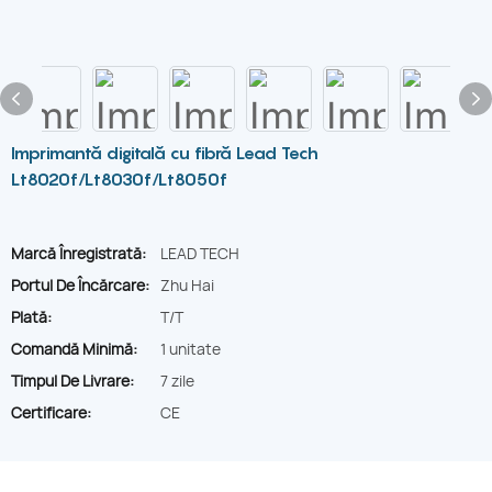
Imprimantă digitală cu fibră Lead Tech
Lt8020f/Lt8030f/Lt8050f
Marcă Înregistrată:
LEAD TECH
Portul De Încărcare:
Zhu Hai
Plată:
T/T
Comandă Minimă:
1 unitate
Timpul De Livrare:
7 zile
Certificare:
CE