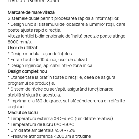
Marcare de mare viteză
Sistemele duble permit procesarea rapidă a informațiilor.
* Design unic al sistemului de localizare a luminilor roșii, care
poate ajusta rapid direcția.
Viteza lentilei bidimensionale de înaltă precizie poate atinge
8000 mm/s.
Ușor de utilizat
* Design modular, ușor de înțeles.
* Ecran tactil de 10,4 inci, ușor de utilizat.
* Design ingenios, aplicabil într-o zonă mică.
Design complet nou
* Etanșeitate la praf în toate direcțiile, ceea ce asigură
programul de producție.
* Sistem de răcire cu aer/apă, asigurând funcționarea
stabilă și sigură a acestuia.
* Imprimare la 180 de grade, satisfăcând cererea din diferite
unghiuri.
Mediul de lucru
* Temperatură externă 0ºC~45ºC (umiditate relativă)
* Temperatura de lucru 0ºC~60ºC
* Umiditate ambientală 45%~75%
* Presiune atmosferică <2000m altitudine