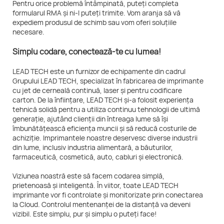
Pentru orice problemă întâmpinată, puteți completa
formularul RMA și ni-l puteți trimite. Vom aranja să vă
expediem produsul de schimb sau vom oferi soluțiile
necesare.
Simplu codare, conectează-te cu lumea!
LEAD TECH este un furnizor de echipamente din cadrul
Grupului LEAD TECH, specializat în fabricarea de imprimante
cu jet de cerneală continuă, laser și pentru codificare
carton. De la înființare, LEAD TECH și-a folosit experiența
tehnică solidă pentru a utiliza continuu tehnologii de ultimă
generație, ajutând clienții din întreaga lume să își
îmbunătățească eficiența muncii și să reducă costurile de
achiziție. Imprimantele noastre deservesc diverse industrii
din lume, inclusiv industria alimentară, a băuturilor,
farmaceutică, cosmetică, auto, cabluri și electronică.
Viziunea noastră este să facem codarea simplă,
prietenoasă și inteligentă. În viitor, toate LEAD TECH
imprimante vor fi controlate și monitorizate prin conectarea
la Cloud. Controlul mentenanței de la distanță va deveni
vizibil. Este simplu, pur și simplu o puteți face!