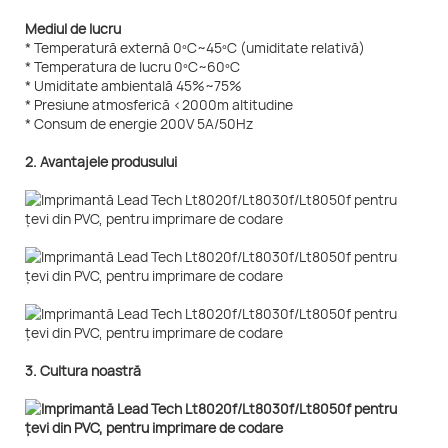
Mediul de lucru
* Temperatură externă 0ºC~45ºC (umiditate relativă)
* Temperatura de lucru 0ºC~60ºC
* Umiditate ambientală 45%~75%
* Presiune atmosferică <2000m altitudine
* Consum de energie 200V 5A/50Hz
2. Avantajele produsului
3. Cultura noastră