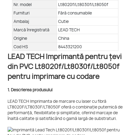
Nr. model
Lt8020f/Lt8030f/Lt8050f
Furnituri
Fără consumabile
Ambalaj
Cutie
Marcă înregistrată
LEAD TECH
Origine
China
Cod HS
8443321200
LEAD TECH Imprimantă pentru țevi
din PVC Lt8020f/Lt8030f/Lt8050f
pentru imprimare cu codare
1. Descrierea produsului
LEAD TECH Imprimanta de marcare cu laser cu fibră
LT8020F/LT8030F/LT8050F oferă o combinație puternică de
performanță, flexibilitate și simplitate, oferind marcaje de
înaltă calitate și satisfăcând o gamă largă de substraturi.