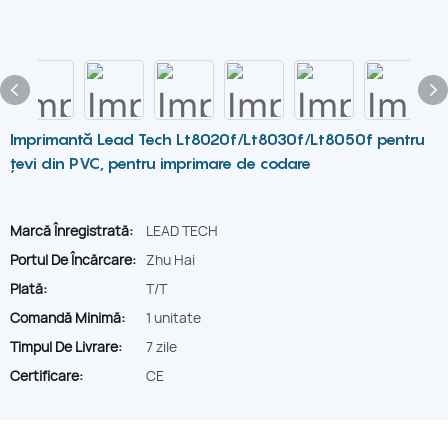
Imprimantă Lead Tech Lt8020f/Lt8030f/Lt8050f pentru
țevi din PVC, pentru imprimare de codare
Marcă Înregistrată:
LEAD TECH
Portul De Încărcare:
Zhu Hai
Plată:
T/T
Comandă Minimă:
1 unitate
Timpul De Livrare:
7 zile
Certificare:
CE