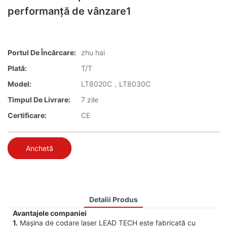
performanță de vânzare1
Portul De Încărcare:
zhu hai
Plată:
T/T
Model:
LT8020C，LT8030C
Timpul De Livrare:
7 zile
Certificare:
CE
Anchetă
Detalii Produs
Avantajele companiei
1.
Mașina de codare laser LEAD TECH este fabricată cu