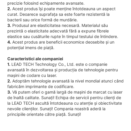
precizie folosind echipamente avansate.
2.
Acest produs își poate menține întotdeauna un aspect
curat. Deoarece suprafața sa este foarte rezistentă la
bacterii sau orice formă de murdărie.
3.
Produsul are elasticitatea necesară. Materialul său
prezintă o elasticitate adecvată fără a expune fibrele
elastice sau cusăturile rupte în timpul testului de întindere.
4.
Acest produs are beneficii economice deosebite și un
potențial imens de piață.
Caracteristici ale companiei
1.
LEAD TECH Technology Co., Ltd. este o companie
avansată în dezvoltarea și producția de tehnologie pentru
mașini de codare cu laser.
2.
Adoptăm tehnologie avansată la nivel mondial atunci când
fabricăm imprimante de codificare.
3.
Vă putem oferi o gamă largă de mașini de marcat cu laser
de înaltă calitate. Sunați! Echipa de servicii pentru clienți de
la LEAD TECH ascultă întotdeauna cu atenție și obiectivitate
nevoile clienților. Sunați! Compania noastră aderă la
principiile orientate către piață. Sunați!