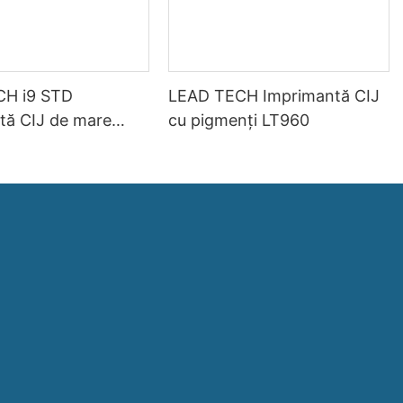
CH i9 STD
LEAD TECH Imprimantă CIJ
tă CIJ de mare
cu pigmenți LT960