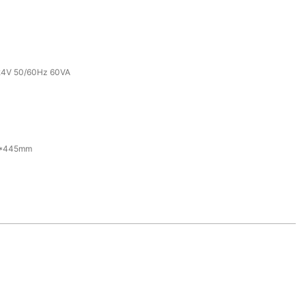
24V 50/60Hz 60VA
0*445mm