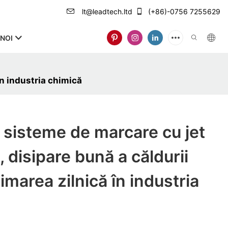
lt@leadtech.ltd
(+86)-0756 7255629
NOI
n industria chimică
sisteme de marcare cu jet
 disipare bună a căldurii
imarea zilnică în industria