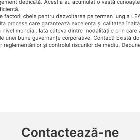
ment dedicată. Aceștia au acumulat o vastă cunoaștere
iciență.
te factorii cheie pentru dezvoltarea pe termen lung a LE
a procese care garantează excelența și calitatea înaltă 
 la nivel mondial. Iată câteva dintre modalitățile prin car
 unei bune guvernanțe corporative. Contact! Există do
or reglementărilor și controlul riscurilor de mediu. Depu
Contactează-ne