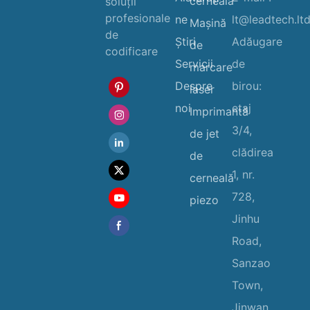
cerneală
soluții
profesionale
ne
lt@leadtech.lt
Mașină
de
Ştiri
Adăugare
de
codificare
Servicii
de
marcare
Despre
birou:
laser
noi
etaj
Imprimantă
3/4,
de jet
clădirea
de
1, nr.
cerneală
728,
piezo
Jinhu
Road,
Sanzao
Town,
Jinwan