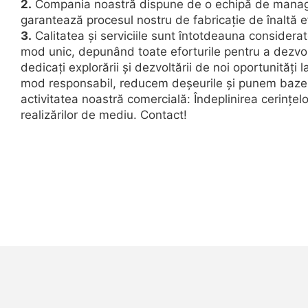
2.
Compania noastră dispune de o echipă de manage
garantează procesul nostru de fabricație de înaltă ef
3.
Calitatea și serviciile sunt întotdeauna considera
mod unic, depunând toate eforturile pentru a dezvolt
dedicați explorării și dezvoltării de noi oportunități
mod responsabil, reducem deșeurile și punem bazele
activitatea noastră comercială: Îndeplinirea cerințel
realizărilor de mediu. Contact!