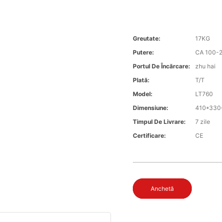
Greutate:
17KG
Putere:
CA 100-
Portul De Încărcare:
zhu hai
Plată:
T/T
Model:
LT760
Dimensiune:
410*33
Timpul De Livrare:
7 zile
Certificare:
CE
Anchetă