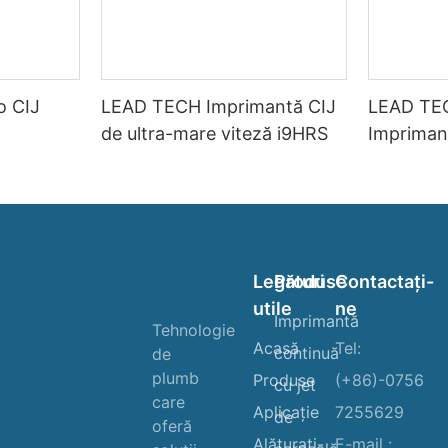
o CIJ
LEAD TECH Imprimantă CIJ
LEAD TE
de ultra-mare viteză i9HRS
Impriman
viteză
Legături
Produse
Contactaţi-
utile
ne
Imprimantă
Tehnologie
Acasă
Tel:
continuă
de
plumb
Produse
(+86)-0756
cu jet
care
Aplicație
7255629
de
oferă
Alăturaţi-
E-mail :