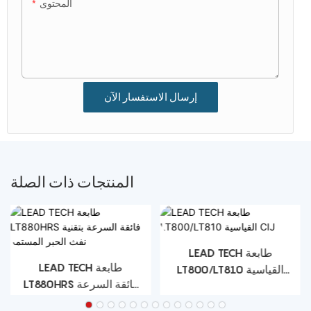
المحتوى
إرسال الاستفسار الآن
المنتجات ذات الصلة
LEAD TECH طابعة
L طابعة نفث
LEAD TECH طا
LT800/LT810 القياسية
عالية
LT880HRS ف
CIJ
بتقنية نفث الحبر ال