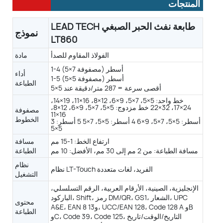
المنتجات
LEAD TECH طابعة نفث الحبر الصبغي
LEAD TECH طابعة نفث الحبر الصبغي LT860
نموذج
حاويات بلاستيكية صلبة
زجاج
علب وأغطية م
LT860
الفولاذ المقاوم للصدأ
مادة
1-4 أسطر (مصفوفة 7×5)
أداء
1-5 أسطر (مصفوفة 5×5)
الطباعة
أقصى سرعة = 287 متر/دقيقة عند 5×5
خط واحد: 5×5، 7×5، 9×6، 12×8، 16×11، 19×14،
24×17، 32×22 خط مزدوج: 5×5، 7×5، 9×6، 12×8،
مصفوفة
16×11
الخطوط
3 أسطر: 5×5، 7×5، 9×6 4 أسطر: 5×5، 7×5 5 أسطر:
5×5
ارتفاع الخط: 1-15 مم
مسافة
مسافة الطباعة: من 2 مم إلى 30 مم، الأفضل: 10 مم
الطباعة
نظام
نظام LT-Touch الفريد، لغات متعددة
التشغيل
الإنجليزية، الصينية، الأرقام العربية، الرقم التسلسلي،
الباركود، Shift، رمز DM/QR، GS1، الشعار، UPC
محتوى
A&E، EAN 8 و13، UCC/EAN 128، Code 128 A وB
الطباعة
وC، Code 39، Code 125، التاريخ/الوقت/تاريخ