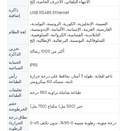
الانتهاء التلقائي، الأحرف الخاصة، إلخ.
ذاكرة
USB.RS485.Ethernet
إضافية
الصينية، الإنجليزية، الكورية، الروسية، البولندية،
الفارسية، العربية، الإسبانية، الألمانية، الإندونيسية،
لغة النظام
التايلاندية، الفيتنامية، الكرواتية، السلوفينية،
قم بالتوصيل بجهاز خارجي، مثل جهاز الكمبيوتر، أو وحدة التحكم المنطقية القابلة للبرمجة (PLC)، أو الماسح الضوئي، أو جهاز فحص الوزن... إلخ.
السلوفاكية، البوسنية، البرتغالية، الإيطالية، إلخ.
تخزين
أكثر من 1000 رسالة
الذاكرة
الحماية
IP55
الصناعية
ناعم للغاية، طوله 3 أمتار، يحافظ على درجة حرارة
رأس
ثابتة، سمكه 60 ميكرومتر
الطباعة
تعليمات
طباعة شاملة بزاوية 360 درجة
الطباعة
حجم
حبر (500 مل) مكياج (750 مل)
الخرطوشة
نطاق درجة
0-45 درجة مئوية، رطوبة نسبية 0-95%، بدون تكثف
الحرارة/
الرطوبة