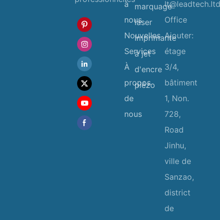
à
lt@leadtech.lt
marquage
nous
Office
laser
Nouvelles
Ajouter:
Imprimante
Services
étage
à jet
À
3/4,
d'encre
propos
bâtiment
piézo
de
1, Non.
nous
728,
Road
Jinhu,
ville de
Sanzao,
district
de