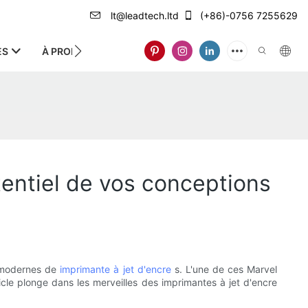
lt@leadtech.ltd
(+86)-0756 7255629
ES
À PROPOS DE NOUS
otentiel de vos conceptions
s modernes de
imprimante à jet d'encre
s. L'une de ces Marvel
icle plonge dans les merveilles des imprimantes à jet d'encre