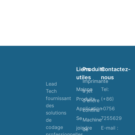
Liens
Produits
Contactez-
utiles
nous
Imprimante
Lead
Maison
Tel:
à jet
Tech
fournissant
Produits
(+86)
d'encre
des
Application
-0756
continu
solutions
Se
7255629
Machine
de
codage
joindre
E-mail :
de
professionnelles