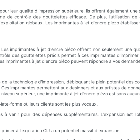
pour leur qualité d'impression supérieure, ils offrent également une
me de contrôle des gouttelettes efficace. De plus, l'utilisation d
xploitation globaux. Les imprimantes à jet d'encre piézo établissent l
Les imprimantes à jet d'encre piézo offrent non seulement une qua
trôle des gouttelettes précis permet à ces imprimantes d'imprimer
les imprimantes à jet d'encre piézo peuvent répondre à vos demandes
de la technologie d'impression, débloquant le plein potentiel des co
ue. Ces imprimantes permettent aux designers et aux artistes de donner
niveau supérieur, une imprimante à jet d'encre piézo est sans aucun dou
late-forme où leurs clients sont les plus vocaux.
lans à venir pour des dépenses supplémentaires. L'expansion est l'
rimer à l'expiration CIJ a un potentiel massif d'expansion.