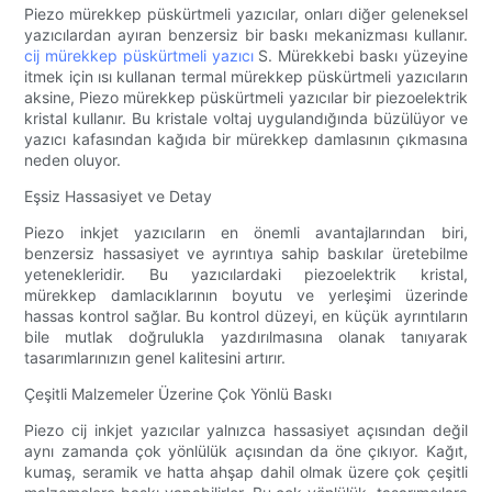
Piezo mürekkep püskürtmeli yazıcılar, onları diğer geleneksel
yazıcılardan ayıran benzersiz bir baskı mekanizması kullanır.
cij mürekkep püskürtmeli yazıcı
S. Mürekkebi baskı yüzeyine
itmek için ısı kullanan termal mürekkep püskürtmeli yazıcıların
aksine, Piezo mürekkep püskürtmeli yazıcılar bir piezoelektrik
kristal kullanır. Bu kristale voltaj uygulandığında büzülüyor ve
yazıcı kafasından kağıda bir mürekkep damlasının çıkmasına
neden oluyor.
Eşsiz Hassasiyet ve Detay
Piezo inkjet yazıcıların en önemli avantajlarından biri,
benzersiz hassasiyet ve ayrıntıya sahip baskılar üretebilme
yetenekleridir. Bu yazıcılardaki piezoelektrik kristal,
mürekkep damlacıklarının boyutu ve yerleşimi üzerinde
hassas kontrol sağlar. Bu kontrol düzeyi, en küçük ayrıntıların
bile mutlak doğrulukla yazdırılmasına olanak tanıyarak
tasarımlarınızın genel kalitesini artırır.
Çeşitli Malzemeler Üzerine Çok Yönlü Baskı
Piezo cij inkjet yazıcılar yalnızca hassasiyet açısından değil
aynı zamanda çok yönlülük açısından da öne çıkıyor. Kağıt,
kumaş, seramik ve hatta ahşap dahil olmak üzere çok çeşitli