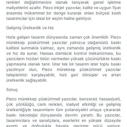
renkleri değiştirmenize olanak tanıyarak genel işletme
maliyetlerini azaltır. Piezo inkjet yazıcılar, kalite ve uygun fiyat
arasında mükemmel bir denge kurarak onları bütçesi kısıtlı
tasarımcılar için ideal bir seçim haline getiriyor.
Gelişmiş Üretkenlik ve Hız
Hızla gelişen tasarım dünyasında zaman çok önemlidir. Piezo
mürekkep püskürtmeli yazıcılar yalnızca olağanüstü baskı
kalitesi sunmakla kalmaz, aynı zamanda gelişmiş üretkenlik
ve hız da sunar. Hassas damlacık kontrol mekanizması, bu
yazıcıların hızdan ödün vermeden yüksek çözünürlükte baskı
yapmasına olanak tanır. İster tek bir tasarım ister toplu baskı
yazdırıyor olun, Piezo mürekkep püskürtmeli yazıcılar
taleplerinizi karşılayabilir, hızlı geri dönüşler ve artan
üretkenlik sağlayabilir.
Sonuç
Piezo mürekkep püskürtmeli yazıcılar, benzersiz hassasiyeti,
çok yönlülüğü, canlı renkleri, maliyet etkinliği ve gelişmiş
üretkenliğiyle tasarımların tüm potansiyelini ortaya çıkararak
baskı teknolojisi dünyasında devrim yarattı. Bu yazıcılar,
tasarımcılara ve sanatçılara, eserlerini en yüksek düzeyde
ayrıntı ve doğrulukla hayata geçirme gücü veriyor.