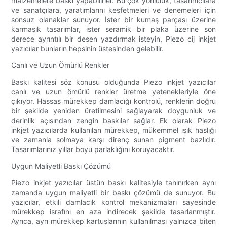
malzemelere baskı yapabilirler. Bu çok yönlülük, tasarımcılara
ve sanatçılara, yaratımlarını keşfetmeleri ve denemeleri için
sonsuz olanaklar sunuyor. İster bir kumaş parçası üzerine
karmaşık tasarımlar, ister seramik bir plaka üzerine son
derece ayrıntılı bir desen yazdırmak isteyin, Piezo cij inkjet
yazıcılar bunların hepsinin üstesinden gelebilir.
Canlı ve Uzun Ömürlü Renkler
Baskı kalitesi söz konusu olduğunda Piezo inkjet yazıcılar
canlı ve uzun ömürlü renkler üretme yetenekleriyle öne
çıkıyor. Hassas mürekkep damlacığı kontrolü, renklerin doğru
bir şekilde yeniden üretilmesini sağlayarak doygunluk ve
derinlik açısından zengin baskılar sağlar. Ek olarak Piezo
inkjet yazıcılarda kullanılan mürekkep, mükemmel ışık haslığı
ve zamanla solmaya karşı direnç sunan pigment bazlıdır.
Tasarımlarınız yıllar boyu parlaklığını koruyacaktır.
Uygun Maliyetli Baskı Çözümü
Piezo inkjet yazıcılar üstün baskı kalitesiyle tanınırken aynı
zamanda uygun maliyetli bir baskı çözümü de sunuyor. Bu
yazıcılar, etkili damlacık kontrol mekanizmaları sayesinde
mürekkep israfını en aza indirecek şekilde tasarlanmıştır.
Ayrıca, ayrı mürekkep kartuşlarının kullanılması yalnızca biten