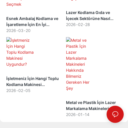
Lazer Kodlama Gıda ve
Esnek Ambalaj Kodlama ve
İçecek Sektörüne Nasıl
İşaretleme İçin En İyi
Fayda Sağlıyor?
2026
02
28
Teknolojileri Seçmek
2026
03
20
İşletmeniz İçin Hangi Toplu
Kodlama Makinesi
Uygundur?
2026
02
05
Metal ve Plastik İçin Lazer
Markalama Makineleri
Hakkında Bilmeniz Gereken
2026
01
14
Her Şey