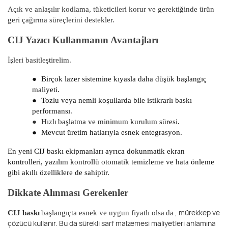
Açık ve anlaşılır kodlama, tüketicileri korur ve gerektiğinde ürün
geri çağırma süreçlerini destekler.
CIJ Yazıcı Kullanmanın Avantajları
İşleri basitleştirelim.
●
Birçok lazer sistemine kıyasla daha düşük başlangıç ​​
maliyeti.
●
Tozlu veya nemli koşullarda bile istikrarlı baskı
performansı.
●
Hızlı
başlatma ve minimum kurulum süresi.
●
Mevcut üretim hatlarıyla esnek entegrasyon.
En yeni CIJ baskı ekipmanları ayrıca dokunmatik ekran
kontrolleri, yazılım kontrollü otomatik temizleme ve hata önleme
gibi akıllı özelliklere de sahiptir.
Dikkate Alınması Gerekenler
, mürekkep ve
CIJ baskı
başlangıçta esnek ve uygun fiyatlı olsa
da
çözücü kullanır. Bu da sürekli sarf malzemesi maliyetleri anlamına