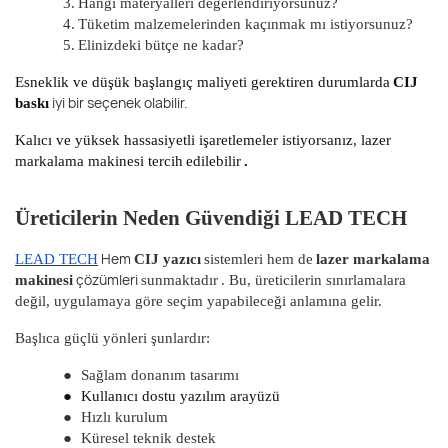
3.
Hangi materyalleri değerlendiriyorsunuz?
4.
Tüketim malzemelerinden kaçınmak mı istiyorsunuz?
5.
Elinizdeki bütçe ne kadar?
Esneklik ve düşük başlangıç ​​maliyeti gerektiren durumlarda
CIJ
iyi bir seçenek olabilir.
baskı
Kalıcı ve yüksek hassasiyetli işaretlemeler istiyorsanız, lazer
markalama makinesi tercih
edilebilir
.
Üreticilerin Neden Güvendiği LEAD TECH
Hem
LEAD TECH
CIJ yazıcı
sistemleri hem de
lazer markalama
çözümleri
makinesi
sunmaktadır
. Bu, üreticilerin sınırlamalara
değil, uygulamaya göre seçim yapabileceği anlamına gelir.
Başlıca güçlü yönleri şunlardır:
●
Sağlam donanım tasarımı
●
Kullanıcı dostu yazılım arayüzü
●
Hızlı kurulum
●
Küresel teknik destek