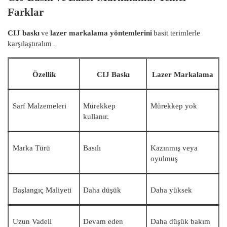
Farklar
CIJ baskı
ve
lazer markalama yöntemlerini
basit terimlerle
.
karşılaştıralım
Özellik
CIJ Baskı
Lazer Markalama
Sarf Malzemeleri
Mürekkep
Mürekkep yok
kullanır.
Marka Türü
Basılı
Kazınmış veya
oyulmuş
Başlangıç ​​Maliyeti
Daha düşük
Daha yüksek
Uzun Vadeli
Devam eden
Daha düşük bakım