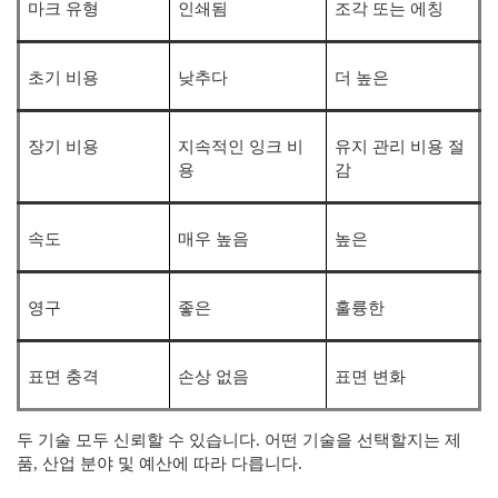
마크 유형
인쇄됨
조각 또는 에칭
초기 비용
낮추다
더 높은
장기 비용
지속적인 잉크 비
유지 관리 비용 절
용
감
속도
매우 높음
높은
영구
좋은
훌륭한
표면 충격
손상 없음
표면 변화
두 기술 모두 신뢰할 수 있습니다. 어떤 기술을 선택할지는 제
품, 산업 분야 및 예산에 따라 다릅니다.