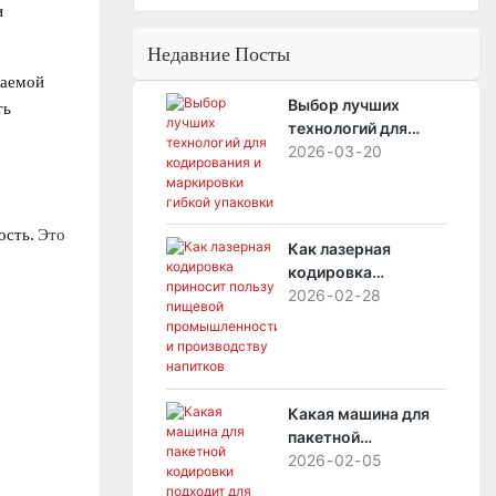
и
Недавние Посты
лаемой
Выбор лучших
ть
технологий для
кодирования и
2026
03
20
маркировки гибкой
упаковки
ость.
Это
Как лазерная
кодировка
приносит пользу
2026
02
28
пищевой
промышленности и
производству
напитков
Какая машина для
пакетной
кодировки
2026
02
05
подходит для