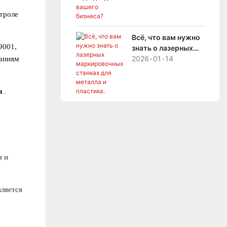
вашего бизнеса?
нтроле
Всё, что вам нужно
9001,
знать о лазерных
маркировочных
2026
01
14
аниям
станках для
металла и пластика.
.
а
я и
вляется