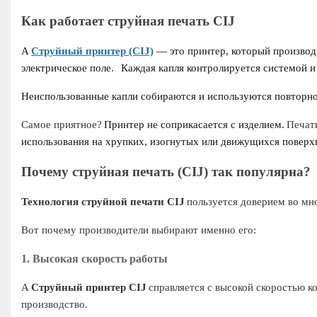
Как работает струйная печать CIJ
A
Струйный принтер (CIJ)
— это принтер, который производ
электрическое поле.
Каждая капля контролируется системой и 
Неиспользованные капли собираются и используются повторно
Самое приятное?
Принтер не соприкасается с изделием.
Печат
использования на хрупких, изогнутых или движущихся поверх
Почему струйная печать (CIJ) так популярна?
Технология струйной печати CIJ
пользуется доверием во мн
Вот почему производители выбирают именно его:
1. Высокая скорость работы
A
Струйный принтер CIJ
справляется с высокой скоростью к
производство.