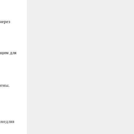
через
ящим для
лемы.
амедляя