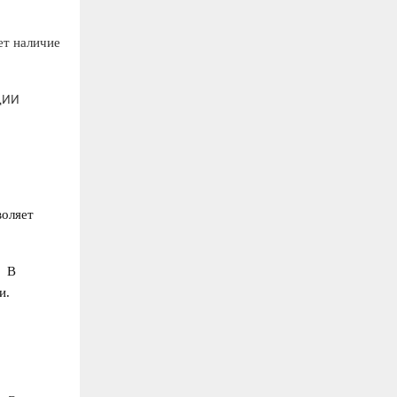
ет наличие
ции
воляет
В
и.