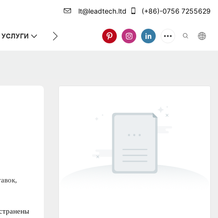
lt@leadtech.ltd
(+86)-0756 7255629
УСЛУГИ
О НАС
авок,
странены