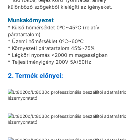
különböző szögekből kielégíti az igényeket.
Munkakörnyezet
* Külső hőmérséklet 0ºC~45ºC (relatív
páratartalom)
* Üzemi hőmérséklet 0ºC~60ºC
* Környezeti páratartalom 45%~75%
* Légköri nyomás <2000 m magasságban
* Teljesítményigény 200V 5A/50Hz
2. Termék előnyei: