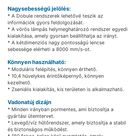
Nagysebességű jelölés:
* A Dobule rendszerek lehetővé teszik az
információk gyors feldolgozását.
* A vörös lámpás helymeghatározó rendszer egyedi
kialakítása, amely gyorsan beállíthatja az irányt.
* A kétdimenziós nagy pontosságú lencse
sebessége elérheti a 8000 mm/s-ot.
Könnyen használható:
* Moduláris felépítés, könnyen érthető.
* 10,4 hüvelykes érintőképernyő, könnyen
kezelhető.
* Zseniális kialakítás, kis területen is alkalmazható.
Vadonatúj dizájn
* Minden irányban pormentes, ami biztosítja a
gyártási ütemtervet.
* Levegő/víz hűtőrendszer, amely biztosítja a stabil
és biztonságos működést.
* 180 fokos, teljes körű nyomtatás, amely