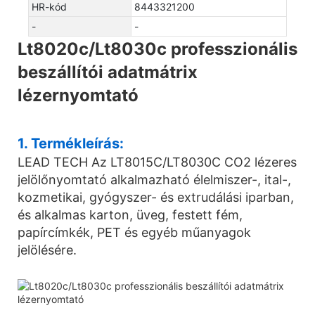
HR-kód
8443321200
-
-
Lt8020c/Lt8030c professzionális
beszállítói adatmátrix
lézernyomtató
1. Termékleírás:
LEAD TECH Az LT8015C/LT8030C CO2 lézeres
jelölőnyomtató alkalmazható élelmiszer-, ital-,
kozmetikai, gyógyszer- és extrudálási iparban,
és alkalmas karton, üveg, festett fém,
papírcímkék, PET és egyéb műanyagok
jelölésére.