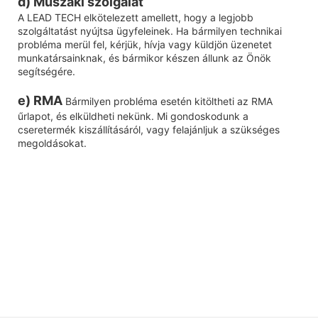
d) Műszaki szolgálat
A LEAD TECH elkötelezett amellett, hogy a legjobb
szolgáltatást nyújtsa ügyfeleinek. Ha bármilyen technikai
probléma merül fel, kérjük, hívja vagy küldjön üzenetet
munkatársainknak, és bármikor készen állunk az Önök
segítségére.
e) RMA
Bármilyen probléma esetén kitöltheti az RMA
űrlapot, és elküldheti nekünk. Mi gondoskodunk a
cseretermék kiszállításáról, vagy felajánljuk a szükséges
megoldásokat.