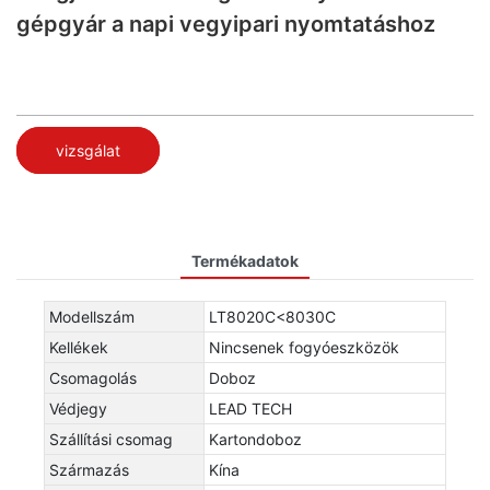
gépgyár a napi vegyipari nyomtatáshoz
vizsgálat
Termékadatok
Modellszám
LT8020C<8030C
Kellékek
Nincsenek fogyóeszközök
Csomagolás
Doboz
Védjegy
LEAD TECH
Szállítási csomag
Kartondoboz
Származás
Kína