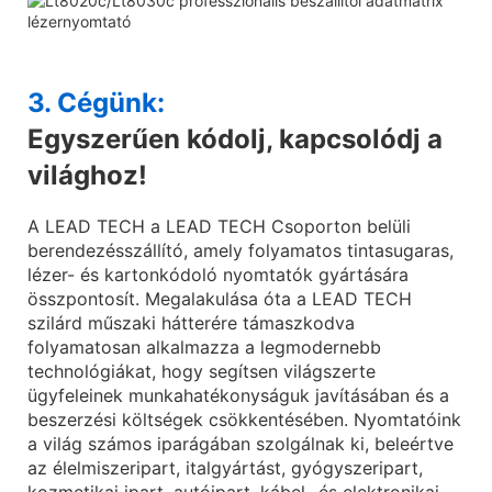
3. Cégünk:
Egyszerűen kódolj, kapcsolódj a
világhoz!
A LEAD TECH a LEAD TECH Csoporton belüli
berendezésszállító, amely folyamatos tintasugaras,
lézer- és kartonkódoló nyomtatók gyártására
összpontosít. Megalakulása óta a LEAD TECH
szilárd műszaki hátterére támaszkodva
folyamatosan alkalmazza a legmodernebb
technológiákat, hogy segítsen világszerte
ügyfeleinek munkahatékonyságuk javításában és a
beszerzési költségek csökkentésében. Nyomtatóink
a világ számos iparágában szolgálnak ki, beleértve
az élelmiszeripart, italgyártást, gyógyszeripart,
kozmetikai ipart, autóipart, kábel- és elektronikai