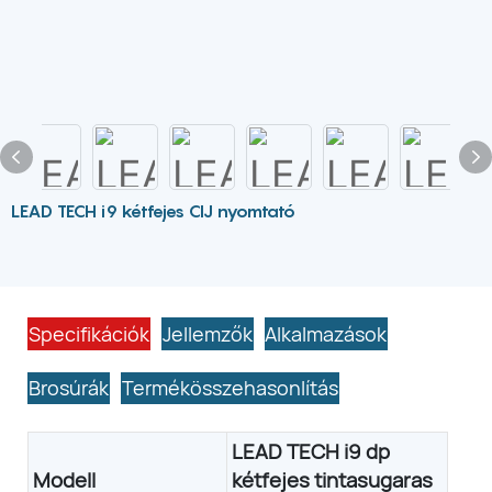
LEAD TECH i9 kétfejes CIJ nyomtató
Specifikációk
Jellemzők
Alkalmazások
Brosúrák
Termékösszehasonlítás
LEAD TECH i9 dp
s tintasugaras nyomtató
Modell
kétfejes tintasugaras