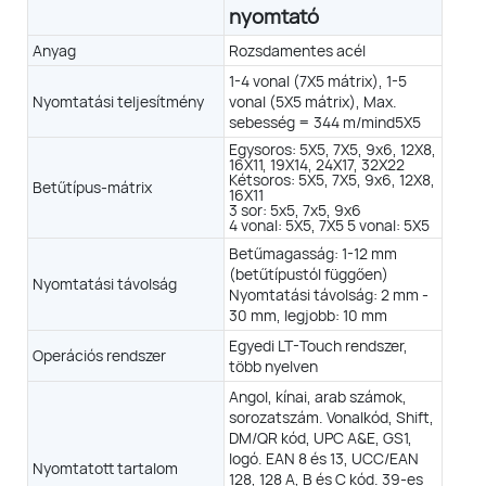
nyomtató
nyag
Anyag
Rozsdamentes acél
1-4 vonal (7X5 mátrix), 1-5
i9 HRS
i9 Micro
Nyomtatási teljesítmény
vonal (5X5 mátrix), Max.
sebesség = 344 m/mind5X5
Egysoros: 5X5, 7X5, 9x6, 12X8,
16X11, 19X14, 24X17, 32X22
Kétsoros: 5X5, 7X5, 9x6, 12X8,
Betűtípus-mátrix
16X11
3 sor: 5x5, 7x5, 9x6
4 vonal: 5X5, 7X5 5 vonal: 5X5
Rozsdamentes acél + precíziós bevonat
Betűmagasság: 1-12 mm
(betűtípustól függően)
1-4 sor (7X5 mátrix)
Nyomtatási távolság
sor (7X5 mátrix)
Nyomtatási távolság: 2 mm -
1-5 sor (5X5-ös mátrix)
sor (5X5-ös mátrix)
Max. sebesség = 537 m/perc @
30 mm, legjobb: 10 mm
 sebesség = 430 m/perc @ 5x5
5x5
Egyedi LT-Touch rendszer,
Operációs rendszer
több nyelven
 24X17, 32X22 3 vonal: 5X5, 7X5, 9x6 5 vonal: 5X5
Angol, kínai, arab számok,
 5X5, 7X5
sorozatszám. Vonalkód, Shift,
Betűmagasság: 1-15 mm
DM/QR kód, UPC A&E, GS1,
Betűmagasság: 0,86–12 mm
omtatási távolság: 2 mm - 30
logó. EAN 8 és 13, UCC/EAN
Nyomtatott tartalom
Nyomtatási távolság: 2 mm - 30
mm
128, 128 A, B és C kód. 39-es