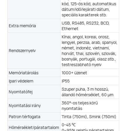
mm, legjobb: 10 mm
Legjobb: 10 mm
kód, 125-ös kód, automatikus
dátum/idő/lejárati dátum,
LT-Touch rendszer, több nyelven
speciális karakterek stb.
USB, RS485, RS232, BCD,
Extra memória
atszám. Vonalkód, Shift, DM/QR-kód, UPC A&E, GS1, logó.
Ethernet
ód. 39-es kód, 125-ös kód, automatikus dátum/idő/lejárati dátum,
Kínai, angol, koreai, orosz,
speciális karakterek stb.
lengyel, perzsa, arab, spanyol,
RS485,RS232,BCD.Ethernet
német, indonéz, vietnami,
Rendszernyelv
horvát, thai, szlovén, szlovák,
sa, arab, spanyol, német, indonéz, vietnami, horvát, thai, szlovén,
bosnyák, portugál, olasz stb.,
portugál, olasz stb., testreszabható nyelv
testreszabható nyelv
1000+ üzenet
Memóriatárolás
1000+ üzenet
Ipari védelem
IP55
IP55, IP65 (opcionális)
Szuper puha, 3 m hosszú,
Nyomtatófej
er puha, 3 méter hosszú
Szuper puha, 3 méter hosszú
állandó hőmérséklet, 60 μm
ndó hőmérséklet, 50 μm
állandó hőmérséklet, 40 μm
360°-os teljes körű
Nyomtatási irány
nyomtatás
°-os teljes körű nyomtatás
Patron térfogata
Tinta (750ml), Smink (750ml)
Tinta (750ml)
0-45 ℃
Smink (750ml)
Hőmérséklet/páratartalom
0–95% relatív páratartalom,