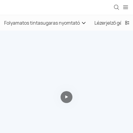
Folyamatos tintasugaras nyomtató
Lézerjelző gép