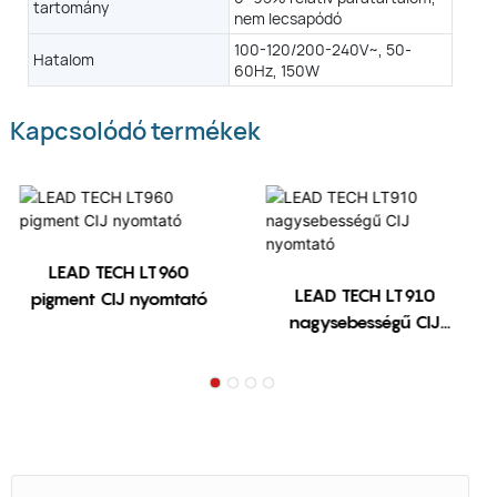
tartomány
nem lecsapódó
0-50 ℃
0–95% relatív páratartalom, nem lecsapódó
100-120/200-240V~, 50-
Hatalom
60Hz, 150W
100-120/200-240V~ , 50-60Hz , 1,1 - 0,55A , 120W
Kapcsolódó termékek
LEAD TECH LT960
LEAD TECH LT910
pigment CIJ nyomtató
nagysebességű CIJ
nyomtató