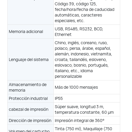
30 mm
Código 39, código 125,
30 mm. Óptima: 10 mm.
Mejor: 10 mm
fecha/hora/fecha de caducidad
automáticas, caracteres
Touch exclusivo, varios idiomas.
especiales, etc.
USB, RS485, RS232, BCD,
Memoria adicional
e. Código de barras, turno, código DM/QR, UPC A&E, GS1, logotipo.
Ethernet
Código 39, Código 125, fecha/hora/fecha de caducidad automáticas,
Chino, inglés, coreano, ruso,
acteres especiales, etc.
polaco, persa, árabe, español,
485, RS232, BCD, Ethernet
alemán, indonesio, vietnamita,
Lenguaje del sistema
croata, tailandés, esloveno,
árabe, español, alemán, indonesio, vietnamita, croata, tailandés,
eslovaco, bosnio, portugués,
portugués, italiano, etc., idioma personalizable
italiano, etc., idioma
personalizable
ás de 1000 mensajes
Almacenamiento de
Más de 1000 mensajes
memoria
IP55, IP65 (opcional)
Protección industrial
IP55
suave, longitud 3 m
Súper suave, longitud 3 m
Súper suave, longitud 3 m,
cabezal de impresión
atura constante, 50 μm
temperatura constante, 40 μm
temperatura constante, 60 μm
Dirección de impresión
Impresión integral de 360°
resión integral de 360°
Tinta (750 ml), Maquillaje (750
Volumen del cartucho