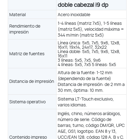
doble cabezal i9 dp
Plástico
Material
Acero inoxidable
1-4 líneas (matriz 7x5), 1-5 líneas
Rendimiento de
i9 HRS
i9 Micro
(matriz 5x5), velocidad máxima =
impresión
344 m/min (matriz 5x5)
Línea única: 5x5, 7x5, 9x6, 12x8,
16x11, 19x14, 24x17, 32x22
Línea doble: 5x5, 7x5, 9x6, 12x8,
Matriz de fuentes
16x11
3 líneas: 5x5, 7x5, 9x6
4 líneas: 5x5, 7x5 5 líneas: 5x5
Acero inoxidable + Recubrimiento de precisión
Altura de la fuente: 1-12 mm
(dependiendo de la fuente)
eas (matriz de 7x5)
1-4 líneas (matriz de 7x5)
Distancia de impresión
Distancia de impresión: de 2 mm a
eas (matriz de 5x5)
1-5 líneas (matriz de 5x5)
dad máxima = 430 m/min a
Velocidad máxima = 537 m/min a
30 mm, óptima: 10 mm.
5X5
Sistema LT-Touch exclusivo,
Sistema operativo
varios idiomas.
x17, 32x22 3 líneas: 5x5, 7x5, 9x6 5 líneas: 5x5
Inglés, chino, números arábigos,
x5, 7x5
número de serie. Código de
barras, turno, código DM/QR, UPC
tura de la fuente: 1-15 mm
A&E, GS1, logotipo. EAN 8 y 13,
Altura de la fuente: 0,86-12 mm
ncia de impresión: de 2 mm a
Contenido impreso
UCC/EAN 128, código 128 A, B y C.
Distancia de impresión: de 2 mm a