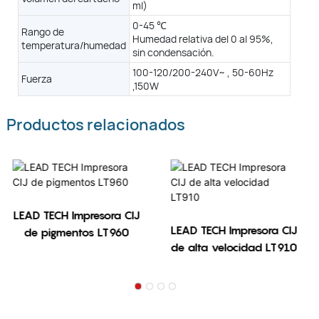
Tinta (750 ml)
ml)
Maquillaje (750 ml)
0-45 ℃
Rango de
Humedad relativa del 0 al 95%,
temperatura/humedad
0-50 ℃
sin condensación.
Humedad relativa del 0 al 95%, sin condensación.
100-120/200-240V~ , 50-60Hz
Fuerza
100-120/200-240V~ , 50-60Hz , 1.1 - 0.55A , 120W
,150W
Productos relacionados
LEAD TECH Impresora CIJ
LEAD TECH Impresora CIJ
de pigmentos LT960
de alta velocidad LT910