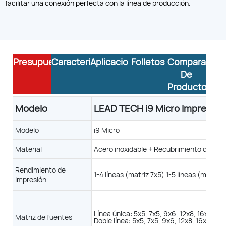
facilitar una conexión perfecta con la línea de producción.
Presupuesto
Características
Aplicaciones
Folletos
Comparación
De
Productos
Modelo
LEAD TECH i9 Micro Impresora 
ora de inyección de tinta
Cajas de cartón
Latas de metal
Modelo
i9 Micro
Material
Acero inoxidable + Recubrimiento de prec
i9 STD
i9 HRS
Rendimiento de
1-4 líneas (matriz 7x5) 1-5 líneas (matri
impresión
oxidable + Recubrimiento de precisión
1-4 líneas (matriz de 7x5)
1-4 líneas (matriz de 7x5)
1-5 líneas (matriz de 5x5)
1-5 líneas (matriz de 5x5)
Línea única: 5x5, 7x5, 9x6, 12x8, 16x11, 19
Matriz de fuentes
Velocidad máxima = 344
Velocidad máxima = 430 m
Doble línea: 5x5, 7x5, 9x6, 12x8, 16x11 4 lí