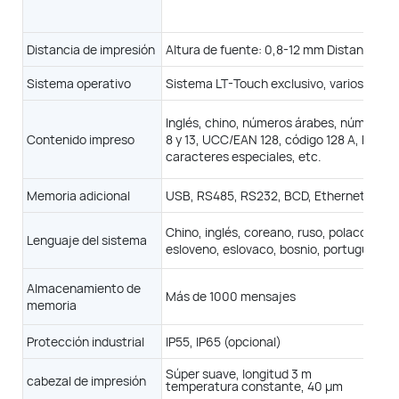
5X5
m/min a 5X5
Línea única: 5x5, 7x5, 9x6, 12x8, 16x11, 19x14, 24x17, 32x22
17
Línea doble: 5x5, 7x5, 9x6, 12x8, 16x11
Distancia de impresión
4 líneas: 5x5, 7x5
Altura de fuente: 0,8-12 mm Distancia d
3 líneas: 5x5, 7x5, 9x6
5 líneas: 5x5
Sistema operativo
Sistema LT-Touch exclusivo, varios idiom
Altura del carácter: 1-15 mm
m
Distancia de impresión: de 2 mm a 30 mm
Mejor: 10 mm
Inglés, chino, números árabes, número de
品应用图片-7
Contenido impreso
8 y 13, UCC/EAN 128, código 128 A, B y C
 LT-Touch exclusivo, varios idiomas.
caracteres especiales, etc.
, código de barras, turno, código DM/QR, UPC A&E, GS1, logotipo, EAN 8
25, fecha/hora/fecha de caducidad automáticas, caracteres especiale
Memoria adicional
USB, RS485, RS232, BCD, Ethernet
B, RS485, RS232, BCD, Ethernet
Chino, inglés, coreano, ruso, polaco, per
, ruso, polaco, persa, árabe, español, alemán, indonesio, vietnamita, c
Lenguaje del sistema
esloveno, eslovaco, bosnio, portugués, ita
eno, eslovaco, bosnio, portugués, italiano, etc.
 1000 mensajes
Almacenamiento de
Más de 1000 mensajes
Más de 1000 mensajes
memoria
IP65
Protección industrial
IP55, IP65 (opcional)
uave, longitud 3 m
Súper suave, longitud 3 m
atura constante, 60 μm
temperatura constante, 
Súper suave, longitud 3 m
cabezal de impresión
temperatura constante, 40 μm
Impresión integral de 360°