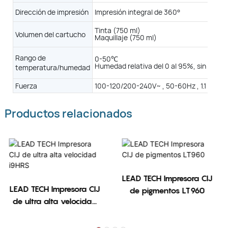
Dirección de impresión
Impresión integral de 360°
Tinta (750 ml)
Maquillaje (750 ml)
品应用图片-4 (2)
Tinta (750 ml)
Volumen del cartucho
0-50℃
Maquillaje (750 ml)
elativa del 0 al 95%, sin condensación.
Rango de
0-50℃
00-240V~ , 50-60Hz , 1.1 - 0.55A , 120W
Humedad relativa del 0 al 95%, sin cond
temperatura/humedad
Fuerza
100-120/200-240V~ , 50-60Hz , 1.1 - 0.55
Productos relacionados
LEAD TECH Impresora CIJ
LEAD TECH Impresora CIJ
de pigmentos LT960
de ultra alta velocidad
品应用图片-1 (2)
i9HRS