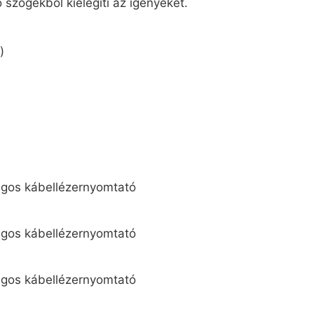
 szögekből kielégíti az igényeket.
)