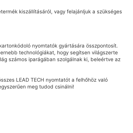
ermék kiszállításáról, vagy felajánljuk a szükséges
kartonkódoló nyomtatók gyártására összpontosít.
rnebb technológiákat, hogy segítsen világszerte
ág számos iparágában szolgálnak ki, beleértve az
z összes LEAD TECH nyomtatót a felhőhöz való
, egyszerűen meg tudod csinálni!