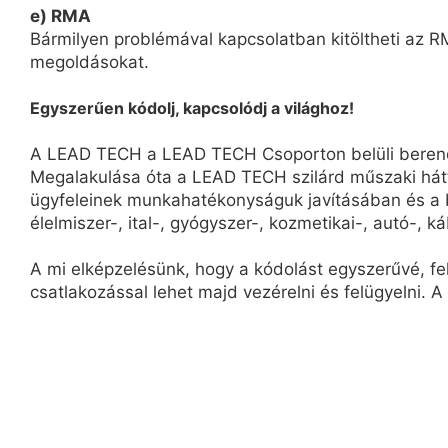
e) RMA
Bármilyen problémával kapcsolatban kitöltheti az RM
megoldásokat.
Egyszerűen kódolj, kapcsolódj a világhoz!
A LEAD TECH a LEAD TECH Csoporton belüli berendez
Megalakulása óta a LEAD TECH szilárd műszaki hát
ügyfeleinek munkahatékonyságuk javításában és a b
élelmiszer-, ital-, gyógyszer-, kozmetikai-, autó-, ká
A mi elképzelésünk, hogy a kódolást egyszerűvé, f
csatlakozással lehet majd vezérelni és felügyelni. A