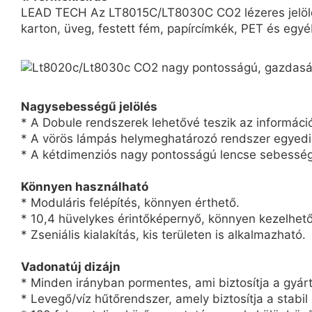
LEAD TECH Az LT8015C/LT8030C CO2 lézeres jelölőny
karton, üveg, festett fém, papírcímkék, PET és egy
Nagysebességű jelölés
* A Dobule rendszerek lehetővé teszik az informáci
* A vörös lámpás helymeghatározó rendszer egyedi ki
* A kétdimenziós nagy pontosságú lencse sebesség
Könnyen használható
* Moduláris felépítés, könnyen érthető.
* 10,4 hüvelykes érintőképernyő, könnyen kezelhető
* Zseniális kialakítás, kis területen is alkalmazható.
Vadonatúj dizájn
* Minden irányban pormentes, ami biztosítja a gyárt
* Levegő/víz hűtőrendszer, amely biztosítja a stabi