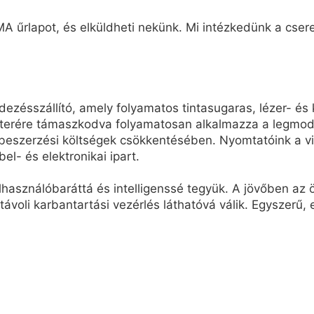
A űrlapot, és elküldheti nekünk. Mi intézkedünk a cseret
ésszállító, amely folyamatos tintasugaras, lézer- és 
terére támaszkodva folyamatosan alkalmazza a legmode
eszerzési költségek csökkentésében. Nyomtatóink a vil
bel- és elektronikai ipart.
elhasználóbaráttá és intelligenssé tegyük. A jövőben a
 távoli karbantartási vezérlés láthatóvá válik. Egyszerű