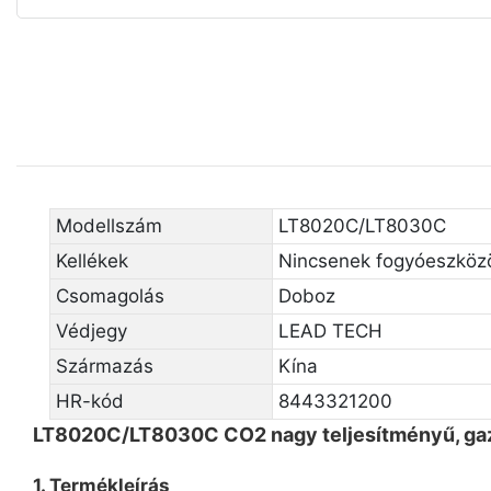
Modellszám
LT8020C/LT8030C
Kellékek
Nincsenek fogyóeszköz
Csomagolás
Doboz
Védjegy
LEAD TECH
Származás
Kína
HR-kód
8443321200
LT8020C/LT8030C CO2 nagy teljesítményű, gaz
1. Termékleírás