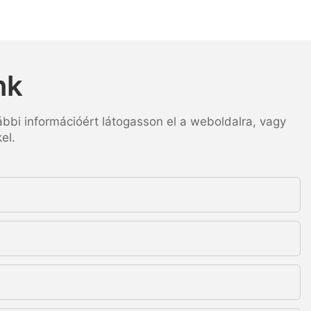
nk
ábbi információért látogasson el a weboldalra, vagy
el.