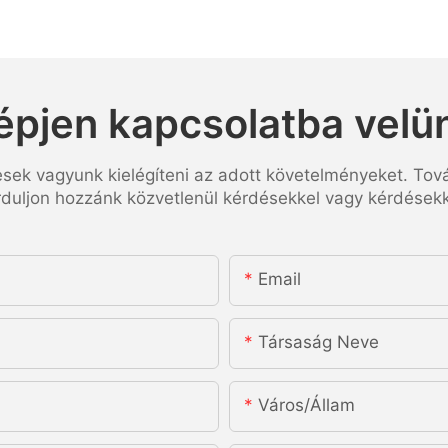
épjen kapcsolatba velü
esek vagyunk kielégíteni az adott követelményeket. Tov
rduljon hozzánk közvetlenül kérdésekkel vagy kérdésekk
Email
Társaság Neve
Város/állam