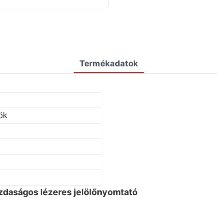
Termékadatok
ök
daságos lézeres jelölőnyomtató