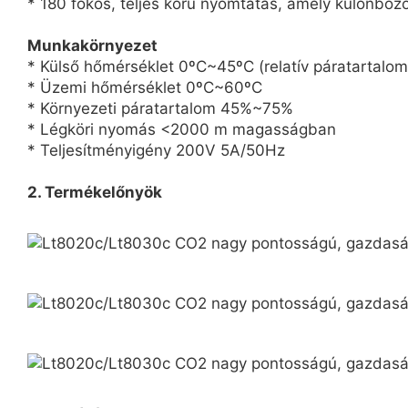
* 180 fokos, teljes körű nyomtatás, amely különböző
Munkakörnyezet
* Külső hőmérséklet 0ºC~45ºC (relatív páratartalom
* Üzemi hőmérséklet 0ºC~60ºC
* Környezeti páratartalom 45%~75%
* Légköri nyomás <2000 m magasságban
* Teljesítményigény 200V 5A/50Hz
2. Termékelőnyök