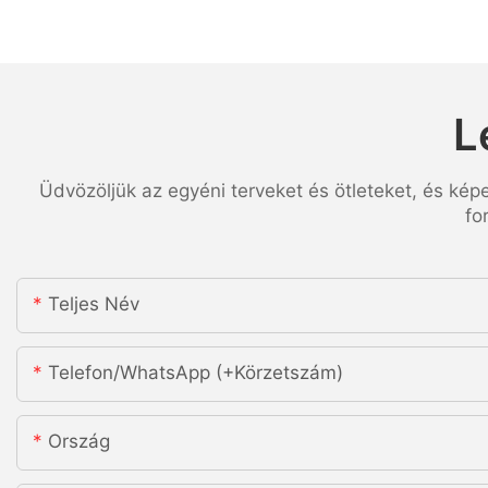
L
Üdvözöljük az egyéni terveket és ötleteket, és kép
fo
Teljes Név
Telefon/WhatsApp (+körzetszám)
Ország