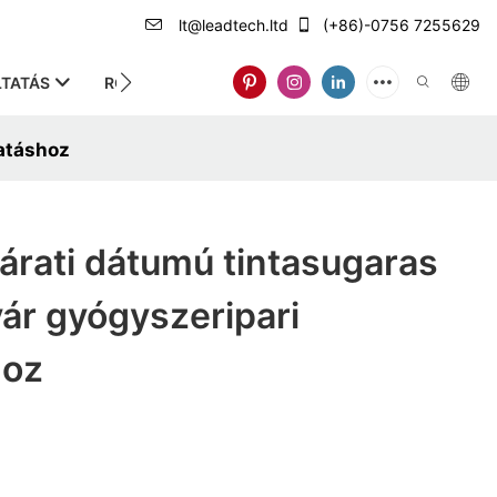
lt@leadtech.ltd
(+86)-0756 7255629
TATÁS
RÓLUNK
atáshoz
árati dátumú tintasugaras
ár gyógyszeripari
hoz