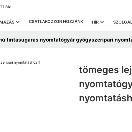
11 óta.
CSATLAKOZZON HOZZÁNK
LMAZÁS
HÍR
SZOLGÁL
umú tintasugaras nyomtatógyár gyógyszeripari nyomt
tömeges lej
nyomtatógy
nyomtatás