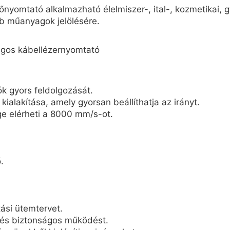
omtató alkalmazható élelmiszer-, ital-, kozmetikai, gy
éb műanyagok jelölésére.
ók gyors feldolgozását.
alakítása, amely gyorsan beállíthatja az irányt.
e elérheti a 8000 mm/s-ot.
.
ási ütemtervet.
l és biztonságos működést.