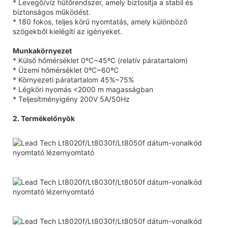
* Levegő/víz hűtőrendszer, amely biztosítja a stabil és
biztonságos működést.
* 180 fokos, teljes körű nyomtatás, amely különböző
szögekből kielégíti az igényeket.
Munkakörnyezet
* Külső hőmérséklet 0ºC~45ºC (relatív páratartalom)
* Üzemi hőmérséklet 0ºC~60ºC
* Környezeti páratartalom 45%~75%
* Légköri nyomás <2000 m magasságban
* Teljesítményigény 200V 5A/50Hz
2. Termékelőnyök