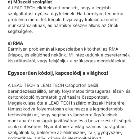
d) Műszaki szolgálat
A LEAD TECH elkötelezett amellett, hogy a legjobb
szolgáltatást nyújtsa ügyfeleinek. Ha bármilyen technikai
probléma merül fel, kérjük, hívja vagy küldjön üzenetet
munkatársainknak, és bármikor készen állunk az Önök
segítségére.
e) RMA
Bármilyen problémával kapcsolatban kitöltheti az RMA
űrlapot, és elküldheti nekünk. Mi intézkedünk a cseretermék
kiszállításáról, vagy felajánljuk a szükséges megoldásokat.
Egyszerűen kódolj, kapcsolódj a világhoz!
A LEAD TECH a LEAD TECH Csoporton belüli
berendezésszállító, amely folyamatos tintasugaras, lézer- és
kartonkódoló nyomtatók gyártására összpontosít.
Megalakulása óta a LEAD TECH szilárd műszaki hátterére
támaszkodva folyamatosan alkalmazza a legmodernebb
technológiákat, hogy segítsen világszerte ügyfeleinek
munkahatékonyságuk javításában és a beszerzési költségek
csökkentésében. Nyomtatóink a világ számos iparágában
szolgálnak ki, beleértve az élelmiszer-, ital-, gyógyszer-,
kozmetikai-, autó-, kábel- és elektronikai ipart.