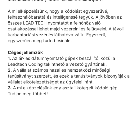
A mi elképzelésünk, hogy a kódolást egyszerűvé,
felhasználóbaráttá és intelligenssé tegyük. A jövőben az
összes LEAD TECH nyomtatót a felhőhöz való
csatlakozással lehet majd vezérelni és felügyelni. A távoli
karbantartási vezérlés láthatóvá válik. Egyszerű,
egyszerűen meg tudod csinálni!
Céges jellemzők
1.
Az ár- és dátumnyomtató gépek beszállítói közül a
Leadtech Coding tekinthető a vezető gyártónak.
2.
A vállalat számos hazai és nemzetközi minőségi
tanúsítványt szerzett, és ezek a tanúsítványok bizonyítják a
vállalat elkötelezettségét az ügyfelei iránt.
3.
A mi elképzelésünk egy asztali kötegelt kódoló gép.
Tudjon meg többet!