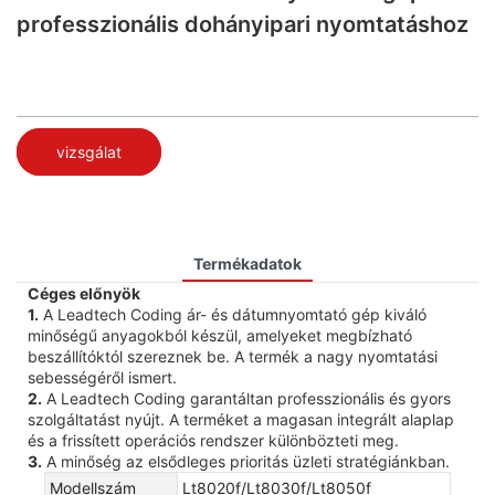
professzionális dohányipari nyomtatáshoz
vizsgálat
Termékadatok
Céges előnyök
1.
A Leadtech Coding ár- és dátumnyomtató gép kiváló
minőségű anyagokból készül, amelyeket megbízható
beszállítóktól szereznek be. A termék a nagy nyomtatási
sebességéről ismert.
2.
A Leadtech Coding garantáltan professzionális és gyors
szolgáltatást nyújt. A terméket a magasan integrált alaplap
és a frissített operációs rendszer különbözteti meg.
3.
A minőség az elsődleges prioritás üzleti stratégiánkban.
Modellszám
Lt8020f/Lt8030f/Lt8050f