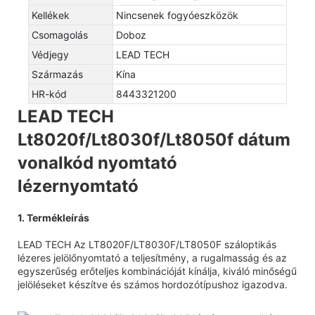
Kellékek
Nincsenek fogyóeszközök
Csomagolás
Doboz
Védjegy
LEAD TECH
Származás
Kína
HR-kód
8443321200
LEAD TECH
Lt8020f/Lt8030f/Lt8050f dátum
vonalkód nyomtató
lézernyomtató
1. Termékleírás
LEAD TECH Az LT8020F/LT8030F/LT8050F száloptikás
lézeres jelölőnyomtató a teljesítmény, a rugalmasság és az
egyszerűség erőteljes kombinációját kínálja, kiváló minőségű
jelöléseket készítve és számos hordozótípushoz igazodva.