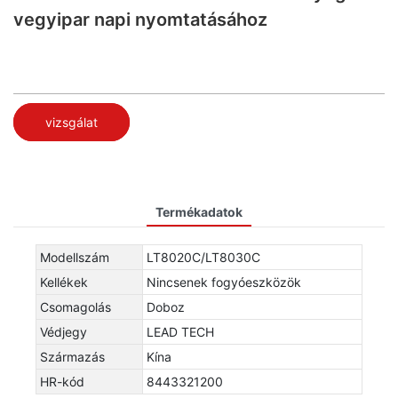
vegyipar napi nyomtatásához
vizsgálat
Termékadatok
Modellszám
LT8020C/LT8030C
Kellékek
Nincsenek fogyóeszközök
Csomagolás
Doboz
Védjegy
LEAD TECH
Származás
Kína
HR-kód
8443321200