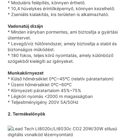
* Moduláris felépítés, könnyen érthető.
* 10,4 hüvelykes érintőképernyő, könnyen kezelhető.
* Zseniális kialakítás, kis területen is alkalmazható.
Vadonatúj dizájn
* Minden irányban pormentes, ami biztosítja a gyártási
ütemtervet.
* Levegő/víz hűtőrendszer, amely biztosítja a stabil és
biztonságos működést.
* 180 fokos, teljes körű nyomtatás, amely különböző
szögekből kielégíti az igényeket.
Munkakörnyezet
* Külső hőmérséklet 0ºC~45ºC (relatív páratartalom)
* Üzemi hőmérséklet 0ºC~60ºC
* Környezeti páratartalom 45%~75%
* Légköri nyomás <2000 m magasságban
* Teljesítményigény 200V 5A/50Hz
2. Termékelőnyök