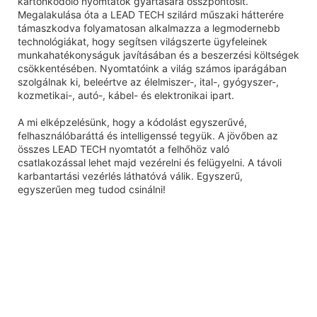
kartonkódoló nyomtatók gyártására összpontosít.
Megalakulása óta a LEAD TECH szilárd műszaki hátterére
támaszkodva folyamatosan alkalmazza a legmodernebb
technológiákat, hogy segítsen világszerte ügyfeleinek
munkahatékonyságuk javításában és a beszerzési költségek
csökkentésében. Nyomtatóink a világ számos iparágában
szolgálnak ki, beleértve az élelmiszer-, ital-, gyógyszer-,
kozmetikai-, autó-, kábel- és elektronikai ipart.
A mi elképzelésünk, hogy a kódolást egyszerűvé,
felhasználóbaráttá és intelligenssé tegyük. A jövőben az
összes LEAD TECH nyomtatót a felhőhöz való
csatlakozással lehet majd vezérelni és felügyelni. A távoli
karbantartási vezérlés láthatóvá válik. Egyszerű,
egyszerűen meg tudod csinálni!