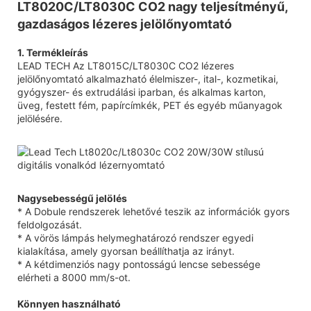
LT8020C/LT8030C CO2 nagy teljesítményű,
gazdaságos lézeres jelölőnyomtató
1. Termékleírás
LEAD TECH Az LT8015C/LT8030C CO2 lézeres
jelölőnyomtató alkalmazható élelmiszer-, ital-, kozmetikai,
gyógyszer- és extrudálási iparban, és alkalmas karton,
üveg, festett fém, papírcímkék, PET és egyéb műanyagok
jelölésére.
Nagysebességű jelölés
* A Dobule rendszerek lehetővé teszik az információk gyors
feldolgozását.
* A vörös lámpás helymeghatározó rendszer egyedi
kialakítása, amely gyorsan beállíthatja az irányt.
* A kétdimenziós nagy pontosságú lencse sebessége
elérheti a 8000 mm/s-ot.
Könnyen használható