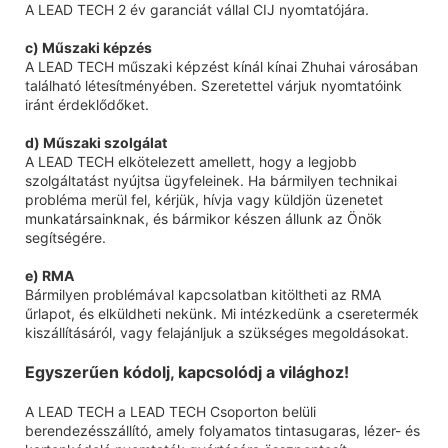
A LEAD TECH 2 év garanciát vállal CIJ nyomtatójára.
c) Műszaki képzés
A LEAD TECH műszaki képzést kínál kínai Zhuhai városában
található létesítményében. Szeretettel várjuk nyomtatóink
iránt érdeklődőket.
d) Műszaki szolgálat
A LEAD TECH elkötelezett amellett, hogy a legjobb
szolgáltatást nyújtsa ügyfeleinek. Ha bármilyen technikai
probléma merül fel, kérjük, hívja vagy küldjön üzenetet
munkatársainknak, és bármikor készen állunk az Önök
segítségére.
e) RMA
Bármilyen problémával kapcsolatban kitöltheti az RMA
űrlapot, és elküldheti nekünk. Mi intézkedünk a cseretermék
kiszállításáról, vagy felajánljuk a szükséges megoldásokat.
Egyszerűen kódolj, kapcsolódj a világhoz!
A LEAD TECH a LEAD TECH Csoporton belüli
berendezésszállító, amely folyamatos tintasugaras, lézer- és