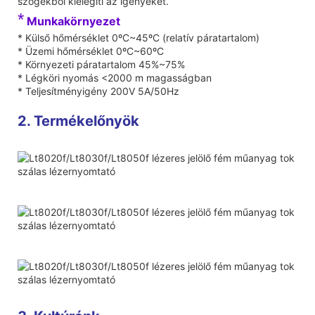
szögekből kielégíti az igényeket.
*
Munkakörnyezet
* Külső hőmérséklet 0ºC~45ºC (relatív páratartalom)
* Üzemi hőmérséklet 0ºC~60ºC
* Környezeti páratartalom 45%~75%
* Légköri nyomás <2000 m magasságban
* Teljesítményigény 200V 5A/50Hz
2. Termékelőnyök