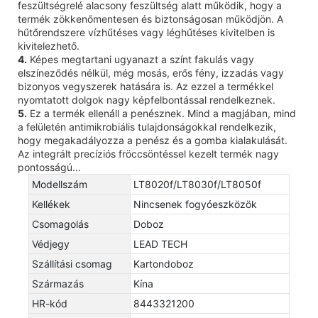
feszültségrelé alacsony feszültség alatt működik, hogy a
termék zökkenőmentesen és biztonságosan működjön. A
hűtőrendszere vízhűtéses vagy léghűtéses kivitelben is
kivitelezhető.
4.
Képes megtartani ugyanazt a színt fakulás vagy
elszíneződés nélkül, még mosás, erős fény, izzadás vagy
bizonyos vegyszerek hatására is. Az ezzel a termékkel
nyomtatott dolgok nagy képfelbontással rendelkeznek.
5.
Ez a termék ellenáll a penésznek. Mind a magjában, mind
a felületén antimikrobiális tulajdonságokkal rendelkezik,
hogy megakadályozza a penész és a gomba kialakulását.
Az integrált precíziós fröccsöntéssel kezelt termék nagy
pontosságú...
Modellszám
LT8020f/LT8030f/LT8050f
Kellékek
Nincsenek fogyóeszközök
Csomagolás
Doboz
Védjegy
LEAD TECH
Szállítási csomag
Kartondoboz
Származás
Kína
HR-kód
8443321200