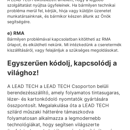
szolgáltatást nyújtsa ügyfeleinek. Ha bármilyen technikai
probléma merül fel, kérjük, hívja vagy küldjön üzenetet
munkatársainknak, és bármikor készen állunk az Önök
segítségére.
e) RMA
Bármilyen problémával kapcsolatban kitöltheti az RMA
űrlapot, és elküldheti nekünk. Mi intézkedünk a cseretermék
kiszállításáról, vagy felajánljuk a szükséges megoldásokat.
Egyszerűen kódolj, kapcsolódj a
világhoz!
A LEAD TECH a LEAD TECH Csoporton belüli
berendezésszállító, amely folyamatos tintasugaras,
lézer- és kartonkódoló nyomtatók gyártására
összpontosít. Megalakulása óta a LEAD TECH
szilárd műszaki hátterére támaszkodva
folyamatosan alkalmazza a legmodernebb
technológiákat, hogy segítsen világszerte