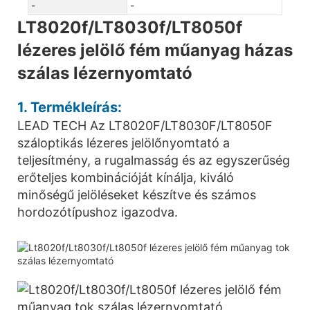
-
-
LT8020f/LT8030f/LT8050f
lézeres jelölő fém műanyag házas
szálas lézernyomtató
1. Termékleírás:
LEAD TECH Az LT8020F/LT8030F/LT8050F
száloptikás lézeres jelölőnyomtató a
teljesítmény, a rugalmasság és az egyszerűség
erőteljes kombinációját kínálja, kiváló
minőségű jelöléseket készítve és számos
hordozótípushoz igazodva.