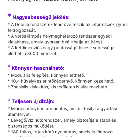
*
Nagysebességű jelölés:
* A Dobule rendszerek lehetővé teszik az információk gyors
feldolgozását.
* A vörös lámpás helymeghatározó rendszer egyedi
kialakítása, amely gyorsan beállíthatja az irányt.
* A kétdimenziós nagy pontosságú lencse sebessége
elérheti a 8000 mm/s-ot.
*
Könnyen használható:
* Moduláris felépítés, könnyen érthető.
* 10,4 hüvelykes érintőképernyő, könnyen kezelhető.
* Zseniális kialakítás, kis területen is alkalmazható.
*
Teljesen új dizájn:
* Minden irányban pormentes, ami biztosítja a gyártási
ütemtervet.
* Levegő/víz hűtőrendszer, amely biztosítja a stabil és
biztonságos működést.
* 180 fokos, teljes körű nyomtatás, amely különböző