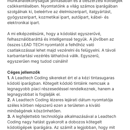
munkahatékonyságuk javításában és a beszerzési költségek
csökkentésében. Nyomtatóink a világ számos iparágában
szolgálnak ki, beleértve az élelmiszeripart, italgyártást,
gyógyszeripart, kozmetikai ipart, autóipart, kábel- és
elektronikai ipart.
A mi elképzelésünk, hogy a kódolást egyszerűvé,
felhasználóbaráttá és intelligenssé tegyük. A jövőben az
összes LEAD TECH nyomtatót a felhőhöz való
csatlakozással lehet majd vezérelni és felügyelni. A távoli
karbantartási vezérlés láthatóvá válik. Egyszerű,
egyszerűen meg tudod csinálni!
Céges jellemzők
1.
A Leadtech Coding sikereket ért el a kézi tintasugaras
kódoló iparágban. Kötegelt kódoló tintáink nemcsak a
legnagyobb piaci részesedéssel rendelkeznek, hanem a
legnagyobbat is foglalják el.
2.
A Leadtech Coding lézeres lejárati dátum nyomtatója
széles körben népszerű ezen a területen a kiváló
minőségének köszönhetően.
3.
A legfejlettebb technológia alkalmazásával a Leadtech
Coding nagy hatást gyakorolt ​​a dobozos kötegelt
kódológépek iparágára. Az számít a legjobban, hogy mit