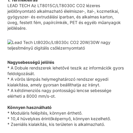
LEAD TECH Az LT8015C/LT8030C CO2 lézeres
jelölőnyomtató alkalmazható élelmiszer-, ital-, kozmetikai,
gyógyszer- és extrudálási iparban, és alkalmas karton,
üveg, festett fém, papírcímkék, PET és egyéb műanyagok
jelölésére.
Nagysebességű jelölés
* A Dobule rendszerek lehetővé teszik az információk gyors
feldolgozását.
* A vörös lámpás helymeghatározó rendszer egyedi
kialakítása, amely gyorsan beállíthatja az irányt.
* A kétdimenziós nagy pontosságú lencse sebessége
elérheti a 8000 mm/s-ot.
Könnyen használható
* Moduláris felépítés, könnyen érthető.
* 10,4 hüvelykes érintőképernyő, könnyen kezelhető.
* Zseniális kialakítás, kis területen is alkalmazható.