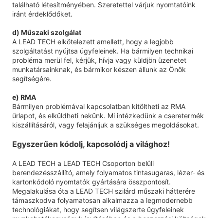
található létesítményében. Szeretettel várjuk nyomtatóink
iránt érdeklődőket.
d) Műszaki szolgálat
A LEAD TECH elkötelezett amellett, hogy a legjobb
szolgáltatást nyújtsa ügyfeleinek. Ha bármilyen technikai
probléma merül fel, kérjük, hívja vagy küldjön üzenetet
munkatársainknak, és bármikor készen állunk az Önök
segítségére.
e) RMA
Bármilyen problémával kapcsolatban kitöltheti az RMA
űrlapot, és elküldheti nekünk. Mi intézkedünk a cseretermék
kiszállításáról, vagy felajánljuk a szükséges megoldásokat.
Egyszerűen kódolj, kapcsolódj a világhoz!
A LEAD TECH a LEAD TECH Csoporton belüli
berendezésszállító, amely folyamatos tintasugaras, lézer- és
kartonkódoló nyomtatók gyártására összpontosít.
Megalakulása óta a LEAD TECH szilárd műszaki hátterére
támaszkodva folyamatosan alkalmazza a legmodernebb
technológiákat, hogy segítsen világszerte ügyfeleinek