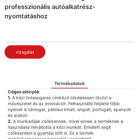
professzionális autóalkatrész-
nyomtatáshoz
vizsgálat
Termékadatok
Céges előnyök
1.
A kézi tintasugaras címkéző tökéletesen ötvözi a
művészetet és az innovációt. Felhasználói felülete több
nyelvet is támogat, például kínait, angolt, portugált, spanyolt
és arabot.
2.
A munkadíjak csökkennek, mivel ennek a terméknek a
használata felváltotta a kézi munkát. Emellett segít
csökkenteni a gyártási időt is. Ez a termék
mobilalkalmazáson keresztül vezérelhető.