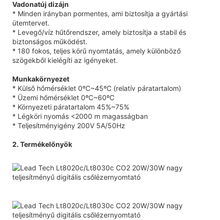
Vadonatúj dizájn
* Minden irányban pormentes, ami biztosítja a gyártási
ütemtervet.
* Levegő/víz hűtőrendszer, amely biztosítja a stabil és
biztonságos működést.
* 180 fokos, teljes körű nyomtatás, amely különböző
szögekből kielégíti az igényeket.
Munkakörnyezet
* Külső hőmérséklet 0ºC~45ºC (relatív páratartalom)
* Üzemi hőmérséklet 0ºC~60ºC
* Környezeti páratartalom 45%~75%
* Légköri nyomás <2000 m magasságban
* Teljesítményigény 200V 5A/50Hz
2. Termékelőnyök