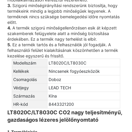
3.
Szigorú minőségirányítási rendszerünk biztosítja, hogy
termékeink mindig a legjobb minőségűek legyenek. A
terméknek nincs szüksége bemelegedési időre nyomtatás
előtt.
4.
A termék szigorú minőségellenőrzésen esik át képzett
szakemberek felügyelete alatt a minőség biztosítása
érdekében. Ez a termék nagy terhelést is elbír.
5.
Ez a termék tartós és a felhasználók jól fogadják. A
felhasználói felület kialakításának köszönhetően a termék
kezelése egyszerű és frissítő.
Modellszám
LT8020C/LT8030C
Kellékek
Nincsenek fogyóeszközök
Csomagolás
Doboz
Védjegy
LEAD TECH
Származás
Kína
HR-kód
8443321200
LT8020C/LT8030C CO2 nagy teljesítményű,
gazdaságos lézeres jelölőnyomtató
1. Termékleírás