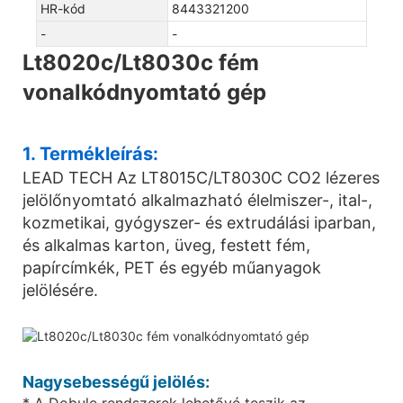
HR-kód
8443321200
-
-
Lt8020c/Lt8030c fém
vonalkódnyomtató gép
1. Termékleírás:
LEAD TECH Az LT8015C/LT8030C CO2 lézeres
jelölőnyomtató alkalmazható élelmiszer-, ital-,
kozmetikai, gyógyszer- és extrudálási iparban,
és alkalmas karton, üveg, festett fém,
papírcímkék, PET és egyéb műanyagok
jelölésére.
Nagysebességű jelölés:
* A Dobule rendszerek lehetővé teszik az