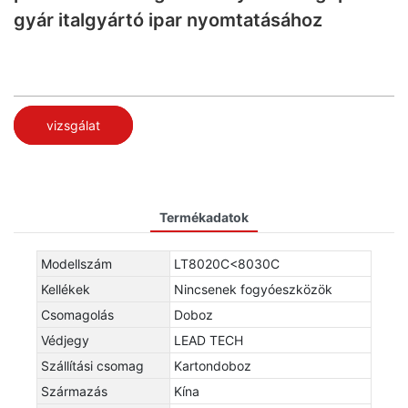
gyár italgyártó ipar nyomtatásához
vizsgálat
Termékadatok
Modellszám
LT8020C<8030C
Kellékek
Nincsenek fogyóeszközök
Csomagolás
Doboz
Védjegy
LEAD TECH
Szállítási csomag
Kartondoboz
Származás
Kína