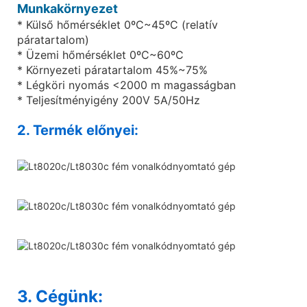
Munkakörnyezet
* Külső hőmérséklet 0ºC~45ºC (relatív
páratartalom)
* Üzemi hőmérséklet 0ºC~60ºC
* Környezeti páratartalom 45%~75%
* Légköri nyomás <2000 m magasságban
* Teljesítményigény 200V 5A/50Hz
2. Termék előnyei:
3. Cégünk: