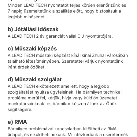
Minden LEAD TECH nyomtatót teljes körűen ellenőrizünk és
7 napig üzemeltetünk a szállítás előtt, hogy biztosítsuk a
legjobb minőséget.
b) Jótállási időszak
A LEAD TECH 2 év garanciát vállal CIJ nyomtatójára.
c) Műszaki képzés
A LEAD TECH műszaki képzést kínál kínai Zhuhai városában
található létesítményében. Szeretettel várjuk nyomtatóink
iránt érdeklődőket.
d) Műszaki szolgálat
A LEAD TECH elkötelezett amellett, hogy a legjobb
szolgáltatást nyújtsa ügyfeleinek. Ha bármilyen technikai
probléma merül fel, kérjük, hívja vagy küldjön üzenetet
munkatársainknak, és bármikor készen állunk az Önök
segítségére.
e) RMA
Bármilyen problémával kapcsolatban kitöltheti az RMA
űrlapot, és elküldheti nekünk. Mi intézkedünk a cseretermék