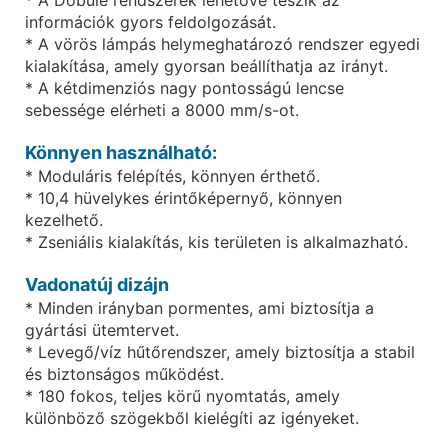
információk gyors feldolgozását.
* A vörös lámpás helymeghatározó rendszer egyedi
kialakítása, amely gyorsan beállíthatja az irányt.
* A kétdimenziós nagy pontosságú lencse
sebessége elérheti a 8000 mm/s-ot.
Könnyen használható:
* Moduláris felépítés, könnyen érthető.
* 10,4 hüvelykes érintőképernyő, könnyen
kezelhető.
* Zseniális kialakítás, kis területen is alkalmazható.
Vadonatúj dizájn
* Minden irányban pormentes, ami biztosítja a
gyártási ütemtervet.
* Levegő/víz hűtőrendszer, amely biztosítja a stabil
és biztonságos működést.
* 180 fokos, teljes körű nyomtatás, amely
különböző szögekből kielégíti az igényeket.